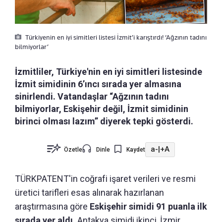
Türkiyenin en iyi simitleri listesi İzmit’i karıştırdı! ‘Ağzının tadını
bilmiyorlar’
İzmitliler, Türkiye'nin en iyi simitleri listesinde
İzmit simidinin 6’ıncı sırada yer almasına
sinirlendi. Vatandaşlar “Ağzının tadını
bilmiyorlar, Eskişehir değil, İzmit simidinin
birinci olması lazım” diyerek tepki gösterdi.
a-
|
+A
Özetle
Dinle
Kaydet
TÜRKPATENT'in coğrafi işaret verileri ve resmi
üretici tarifleri esas alınarak hazırlanan
araştırmasına göre
Eskişehir simidi 91 puanla ilk
sırada yer aldı.
Antakya simidi ikinci, İzmir