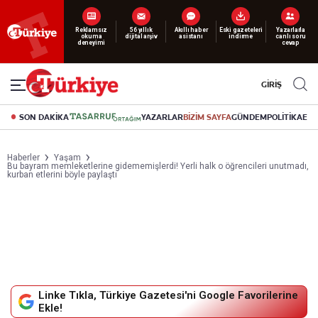
Yeni nesil dijital
abonelik 19 TL’den başlayan fiyatlarla.
GİRİŞ
SON DAKİKA
YAZARLAR
BİZİM SAYFA
GÜNDEM
POLİTİKA
EK
Haberler
Yaşam
Bu bayram memleketlerine gidememişlerdi! Yerli halk o öğrencileri unutmadı,
kurban etlerini böyle paylaştı
Linke Tıkla, Türkiye Gazetesi'ni Google Favorilerine
Ekle!