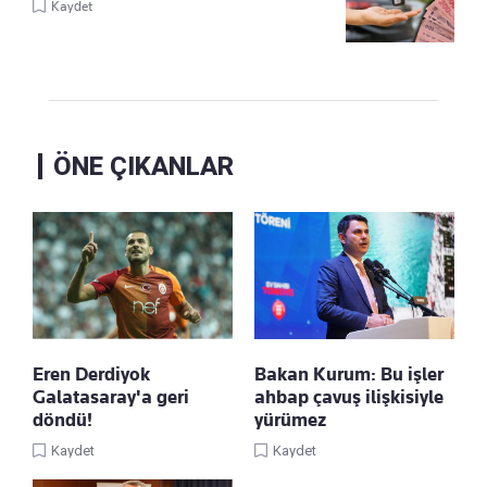
Kaydet
ÖNE ÇIKANLAR
Eren Derdiyok
Bakan Kurum: Bu işler
Galatasaray'a geri
ahbap çavuş ilişkisiyle
döndü!
yürümez
Kaydet
Kaydet