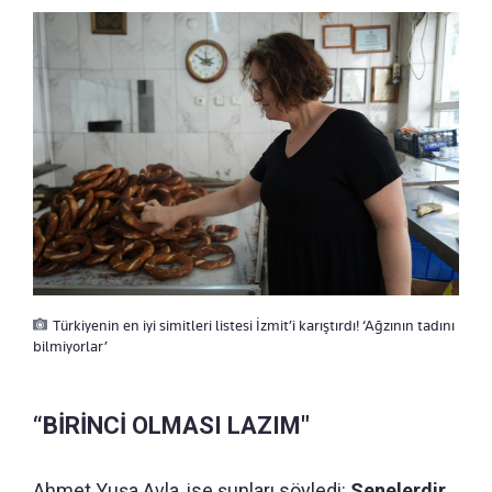
Türkiyenin en iyi simitleri listesi İzmit’i karıştırdı! ‘Ağzının tadını
bilmiyorlar’
“BİRİNCİ OLMASI LAZIM"
Ahmet Yuşa Avla, ise şunları söyledi:
Senelerdir