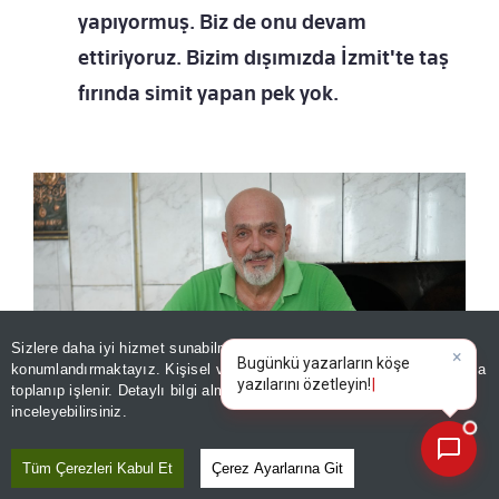
yapıyormuş. Biz de onu devam
ettiriyoruz. Bizim dışımızda İzmit'te taş
fırında simit yapan pek yok.
Sizlere daha iyi hizmet sunabilmek adına sitemizde
çerez
konumlandırmaktayız. Kişisel verileriniz, KVKK ve GDPR kapsamında
×
|
toplanıp işlenir. Detaylı bilgi almak için
Aydınlatma Metnimizi
📰
Son 30 güne ait haberleri, spor gelişmelerini veya yazar yazılarını sorgulayabilirsiniz.
inceleyebilirsiniz.
Tüm Çerezleri Kabul Et
Çerez Ayarlarına Git
Türkiyenin en iyi simitleri listesi İzmit’i karıştırdı! ‘Ağzının tadını