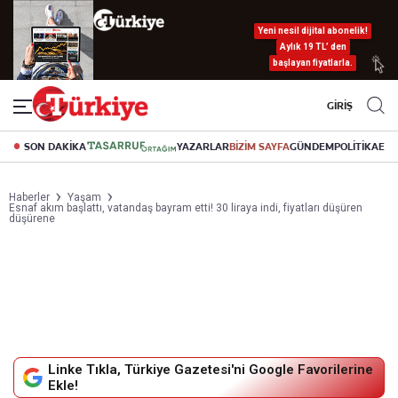
Yeni nesil dijital abonelik!
Aylık 19 TL’ den
başlayan fiyatlarla.
GİRİŞ
SON DAKİKA
YAZARLAR
BİZİM SAYFA
GÜNDEM
POLİTİKA
EK
Haberler
Yaşam
Esnaf akım başlattı, vatandaş bayram etti! 30 liraya indi, fiyatları düşüren
düşürene
Linke Tıkla, Türkiye Gazetesi'ni Google Favorilerine
Ekle!