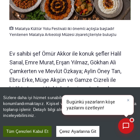
Malatya Kültür Yolu Festivali iki önemli açılışla başladı!
Yenilenen Malatya Arkeoloji Müzesi ziyaretçileriyle buluştu
Ev sahibi şef Ömür Akkor ile konuk şefler Halil
Sarıal, Emre Murat, Erşan Yılmaz, Gökhan Ali
Çamkerten ve Mevlüt Özkaya; Aylin Öney Tan,
Ebru Erke, Müge Akgün ve Gamze Cizreli ile
birlikte Lezzet Noktaları’nı ziyaret edecek.
Sizlere daha iyi hizmet sunabilmek adına sitemizde
çerez
konumlandırmaktayız. Kişisel verileriniz, KVKK ve GDPR kapsamında
100. YIL KENT PARKI’NDA DOKUZ GÜN
×
toplanıp işlenir. Detaylı bilgi almak için
Aydınlatma Metnimizi
KONSER
📰
Son 30 güne ait haberleri, spor gelişmelerini veya yazar yazılarını sorgulayabilirsiniz.
inceleyebilirsiniz.
100. Yıl Kent Parkı’ndaki ücretsiz konserlerde
Tüm Çerezleri Kabul Et
Çerez Ayarlarına Git
Hakan Altun, Simge, Kıraç, Serkan Kaya, Derya