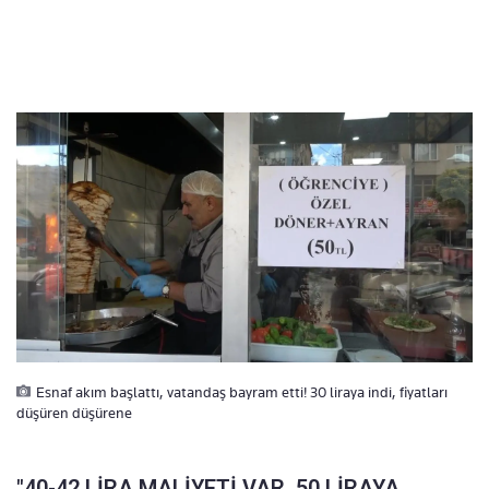
Esnaf akım başlattı, vatandaş bayram etti! 30 liraya indi, fiyatları
düşüren düşürene
"40-42 LİRA MALİYETİ VAR, 50 LİRAYA