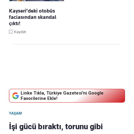
Kayseri’deki otobüs
faciasından skandal
çıktı!
Kaydet
Linke Tıkla, Türkiye Gazetesi'ni Google
Favorilerine Ekle!
YAŞAM
İşi gücü bıraktı, torunu gibi