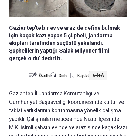
Gaziantep'te bir ev ve arazide define bulmak
için kaçak kazı yapan 5 şüpheli, jandarma
ekipleri tarafından suçüstü yakalandı.
Şüphelilerin yaptığı 'Salak Milyoner filmi
gerçek oldu' dedirtti.
a-
|
+A
Özetle
Dinle
Kaydet
Gaziantep İl Jandarma Komutanlığı ve
Cumhuriyet Başsavcılığı koordinesinde kültür ve
tabiat varlıklarının korunmasına yönelik çalışma
yapıldı. Çalışmaları neticesinde Nizip ilçesinde
M.K. isimli şahsın evinde ve arazisinde kaçak kazı
yaptığı belirlendi. Ekipler tarafındanadrese yapılan