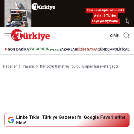
Yeni nesil dijital abonelik!
Aylık 19 TL’ den
başlayan fiyatlarla.
GİRİŞ
SON DAKİKA
YAZARLAR
BİZİM SAYFA
GÜNDEM
POLİTİKA
EK
Haberler
Yaşam
Kar boyu 8 metreyi buldu: Ekipler harekete geçti
Linke Tıkla, Türkiye Gazetesi'ni Google Favorilerine
Ekle!