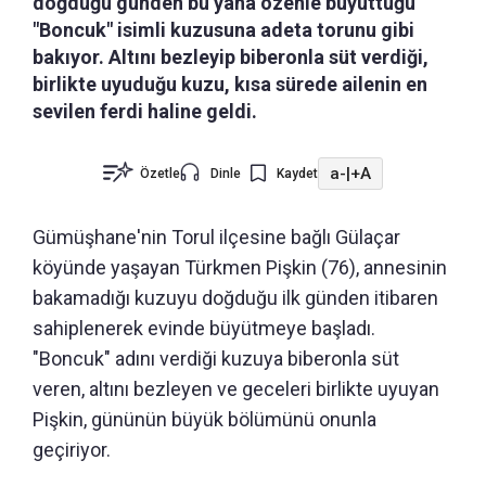
doğduğu günden bu yana özenle büyüttüğü
"Boncuk" isimli kuzusuna adeta torunu gibi
bakıyor. Altını bezleyip biberonla süt verdiği,
birlikte uyuduğu kuzu, kısa sürede ailenin en
sevilen ferdi haline geldi.
a-
|
+A
Özetle
Dinle
Kaydet
Gümüşhane'nin Torul ilçesine bağlı Gülaçar
köyünde yaşayan Türkmen Pişkin (76), annesinin
bakamadığı kuzuyu doğduğu ilk günden itibaren
sahiplenerek evinde büyütmeye başladı.
"Boncuk" adını verdiği kuzuya biberonla süt
veren, altını bezleyen ve geceleri birlikte uyuyan
Pişkin, gününün büyük bölümünü onunla
geçiriyor.