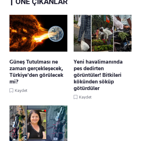
ÖNE ÇIKANLAR
Güneş Tutulması ne
Yeni havalimanında
zaman gerçekleşecek,
pes dedirten
Türkiye'den görülecek
görüntüler! Bitkileri
mi?
kökünden söküp
götürdüler
Kaydet
Kaydet