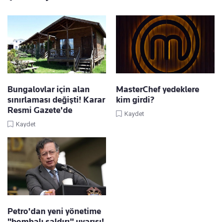
Bungalovlar için alan
MasterChef yedeklere
sınırlaması değişti! Karar
kim girdi?
Resmi Gazete'de
Kaydet
Kaydet
Petro'dan yeni yönetime
"bombalı saldırı" uyarısı!