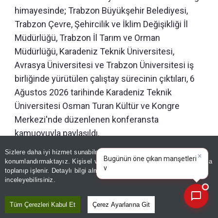
himayesinde; Trabzon Büyükşehir Belediyesi,
Trabzon Çevre, Şehircilik ve İklim Değişikliği İl
Müdürlüğü, Trabzon İl Tarım ve Orman
Müdürlüğü, Karadeniz Teknik Üniversitesi,
Avrasya Üniversitesi ve Trabzon Üniversitesi iş
birliğinde yürütülen çalıştay sürecinin çıktıları, 6
Ağustos 2026 tarihinde Karadeniz Teknik
Üniversitesi Osman Turan Kültür ve Kongre
Merkezi'nde düzenlenen konferansta
kamuoyuyla paylaşıldı.
Sizlere daha iyi hizmet sunabilmek adına sitemizde
çerez
×
Sanayi ve Teknoloji Bakanı Mehmet Fatih Kacır'ın
Bugünün öne çıkan manşetleri
konumlandırmaktayız. Kişisel verileriniz, KVKK ve GDPR kapsamında
ve gelişmeleri neler?
teşrifleriyle gerçekleştirilen konferansta,
toplanıp işlenir. Detaylı bilgi almak için
Aydınlatma Metnimizi
📰
Son 30 güne ait haberleri, spor gelişmelerini veya yazar yazılarını sorgulayabilirsiniz.
inceleyebilirsiniz.
Trabzon'un çevre, iklim değişikliği ve kaynak
verimliliği alanındaki mevcut durumu
Tüm Çerezleri Kabul Et
Çerez Ayarlarına Git
değerlendirilirken, ilin kısa, orta ve uzun vadeli