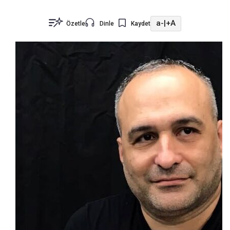
a-
|
+A
Özetle
Dinle
Kaydet