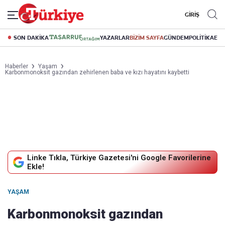
GİRİŞ
SON DAKİKA
YAZARLAR
BİZİM SAYFA
GÜNDEM
POLİTİKA
EK
Haberler
Yaşam
Karbonmonoksit gazından zehirlenen baba ve kızı hayatını kaybetti
Linke Tıkla, Türkiye Gazetesi'ni Google Favorilerine
Ekle!
YAŞAM
Karbonmonoksit gazından