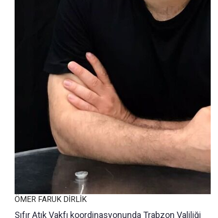
ÖMER FARUK DİRLİK
Sıfır Atık Vakfı koordinasyonunda Trabzon Valiliği