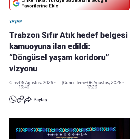
Linke Tıkla, Türkiye Gazetesi'ni Google
Favorilerine Ekle!
YAŞAM
Trabzon Sıfır Atık hedef belgesi
kamuoyuna ilan edildi:
“Döngüsel yaşam koridoru”
vizyonu
Giriş:
06 Ağustos, 2026 -
|
Güncelleme:
06 Ağustos, 2026 -
16:46
17:26
Paylaş