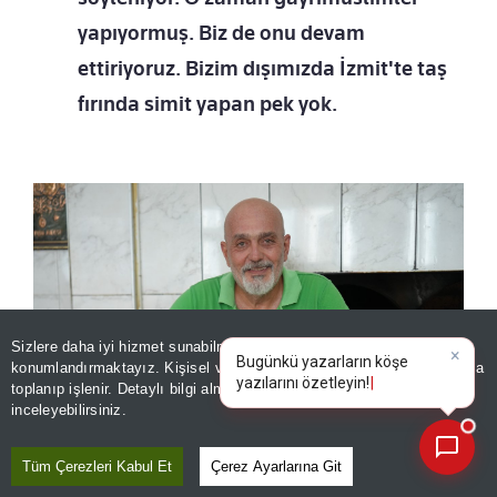
yapıyormuş. Biz de onu devam
ettiriyoruz. Bizim dışımızda İzmit'te taş
fırında simit yapan pek yok.
Sizlere daha iyi hizmet sunabilmek adına sitemizde
çerez
konumlandırmaktayız. Kişisel verileriniz, KVKK ve GDPR kapsamında
×
Bugünk
toplanıp işlenir. Detaylı bilgi almak için
Aydınlatma Metnimizi
📰
Son 30 güne ait haberleri, spor gelişmelerini veya yazar yazılarını sorgulayabilirsiniz.
inceleyebilirsiniz.
Tüm Çerezleri Kabul Et
Çerez Ayarlarına Git