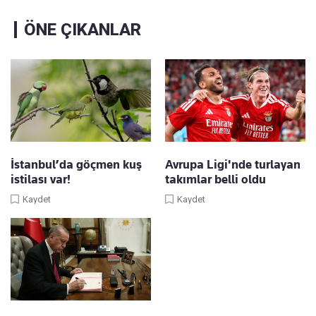
ÖNE ÇIKANLAR
İstanbul’da göçmen kuş
Avrupa Ligi'nde turlayan
istilası var!
takımlar belli oldu
Kaydet
Kaydet