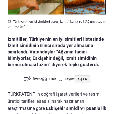
Türkiyenin en iyi simitleri listesi İzmit’i karıştırdı! ‘Ağzının tadını
bilmiyorlar’
İzmitliler, Türkiye'nin en iyi simitleri listesinde
İzmit simidinin 6’ıncı sırada yer almasına
sinirlendi. Vatandaşlar “Ağzının tadını
bilmiyorlar, Eskişehir değil, İzmit simidinin
birinci olması lazım” diyerek tepki gösterdi.
a-
|
+A
Özetle
Dinle
Kaydet
TÜRKPATENT'in coğrafi işaret verileri ve resmi
üretici tarifleri esas alınarak hazırlanan
araştırmasına göre
Eskişehir simidi 91 puanla ilk