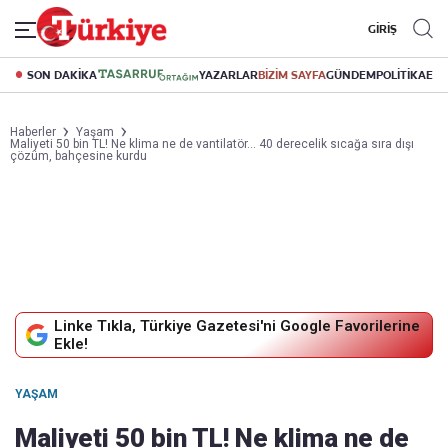
GİRİŞ
SON DAKİKA
YAZARLAR
BİZİM SAYFA
GÜNDEM
POLİTİKA
EK
Haberler
Yaşam
Maliyeti 50 bin TL! Ne klima ne de vantilatör… 40 derecelik sıcağa sıra dışı
çözüm, bahçesine kurdu
Linke Tıkla, Türkiye Gazetesi'ni Google Favorilerine
Ekle!
YAŞAM
Maliyeti 50 bin TL! Ne klima ne de