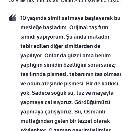
52 yıllık taş fırın ustası Çetin Altun şöyle konuştu:
10 yaşında simit satmaya başlayarak bu
mesleğe başladım. Orijinal taş fırın
simidi yapıyorum. Şu anda matador
tabir edilen diğer simitlerden de
yapılıyor. Onlar da güzel ama benim
yaptığım simidin özelliğini sorarsanız;
taş fırında pişmesi, tabanının taş olması
ve odun ateşinde pişmesi. Bir de katkısı
yok. Sadece soğuk su, tuz ve mayayla
yapmaya çalışıyoruz. Gördüğümüzü
yapmaya çalışıyoruz. Bu, Osmanlı
mutfağından gelen bir lezzet olarak
söyleniyor. O zaman gayrimüslimler