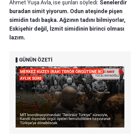
Ahmet Yuşa Avla, ise şunları söyledi:
Senelerdir
buradan simit yiyorum. Odun ateşinde pişen
simidin tadı başka. Ağzının tadını bilmiyorlar,
Eskişehir değil, İzmit simidinin birinci olması
lazım.
GÜNÜN ÖZETİ