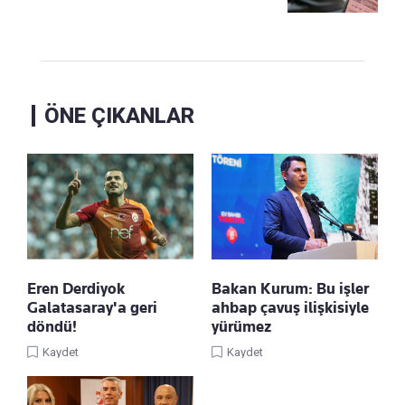
ÖNE ÇIKANLAR
Eren Derdiyok
Bakan Kurum: Bu işler
Galatasaray'a geri
ahbap çavuş ilişkisiyle
döndü!
yürümez
Kaydet
Kaydet