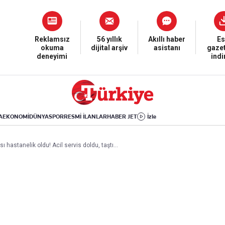
Dünya
Yaşam
Kültür-Sanat
Orta Doğu
Sağlık
Sinema
Avrupa
Hava Durumu
Arkeoloji
Reklamsız
56 yıllık
Akıllı haber
Es
okuma
dijital arşiv
asistanı
gazet
Amerika
Yemek
Kitap
deneyimi
ind
Afrika
Seyahat
Tarih
İsrail-Gazze
Aktüel
A
EKONOMİ
DÜNYA
SPOR
RESMİ İLANLAR
HABER JET
İzle
Uygulamalar
ı hastanelik oldu! Acil servis doldu, taştı...
rı