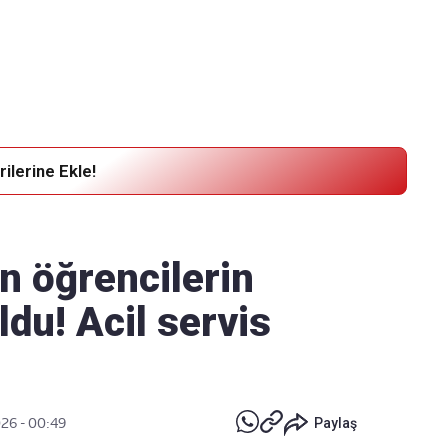
Haber Verin
Editör masamıza bilgi ve materyal göndermek için
tıklayın
ilerine Ekle!
n öğrencilerin
ldu! Acil servis
026 - 00:49
Paylaş