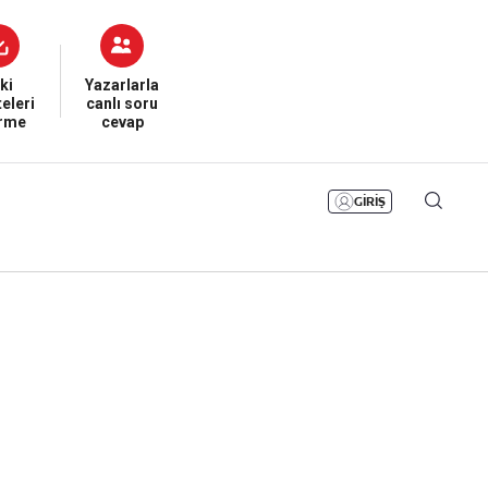
Bizim Sayfa
Namaz Vakitleri
Sesli Yayınlar
ki
Yazarlarla
eleri
canlı soru
irme
cevap
GİRİŞ