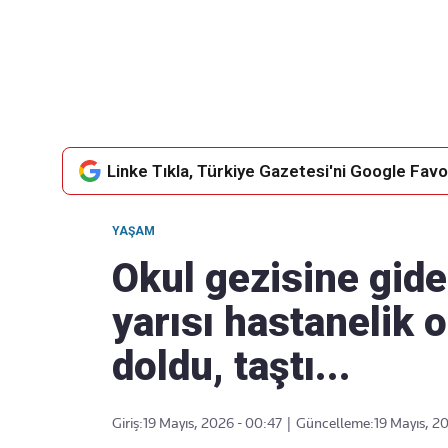
Takip Edin
Favori mecralarınızda haber akışımıza ulaşın
Linke Tıkla, Türkiye Gazetesi'ni Google Favor
YAŞAM
Okul gezisine gide
yarısı hastanelik o
doldu, taştı...
Giriş:
19 Mayıs, 2026 - 00:47
|
Güncelleme:
19 Mayıs, 2