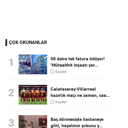
Kaçırmayın
Ücretsiz üye olun, gündemi şekillendiren gelişmeleri önce siz duyun
ÇOK OKUNANLAR
56 daire tek fatura ödüyor!
1
‘Müteahhit inşaatı yar...
Kaydet
Galatasaray-Villarreal
2
hazırlık maçı ne zaman, saa...
Kaydet
Baş dönmesiyle hastaneye
3
gitti, hayatının şokunu y...