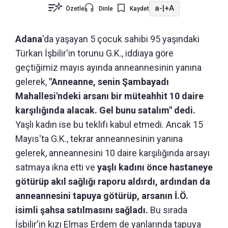
a-
|
+A
Özetle
Dinle
Kaydet
Adana
'da yaşayan 5 çocuk sahibi 95 yaşındaki
Türkan İşbilir'in torunu G.K., iddiaya göre
geçtiğimiz mayıs ayında anneannesinin yanına
gelerek,
"Anneanne, senin Şambayadı
Mahallesi'ndeki arsanı bir müteahhit 10 daire
karşılığında alacak. Gel bunu satalım" dedi.
Yaşlı kadın ise bu teklifi kabul etmedi. Ancak 15
Mayıs'ta G.K., tekrar anneannesinin yanına
gelerek, anneannesini 10 daire karşılığında arsayı
satmaya ikna etti ve
yaşlı kadını önce hastaneye
götürüp akıl sağlığı raporu aldırdı, ardından da
anneannesini tapuya götürüp, arsanın İ.Ö.
isimli şahsa satılmasını sağladı.
Bu sırada
İşbilir'in kızı Elmas Erdem de yanlarında tapuya