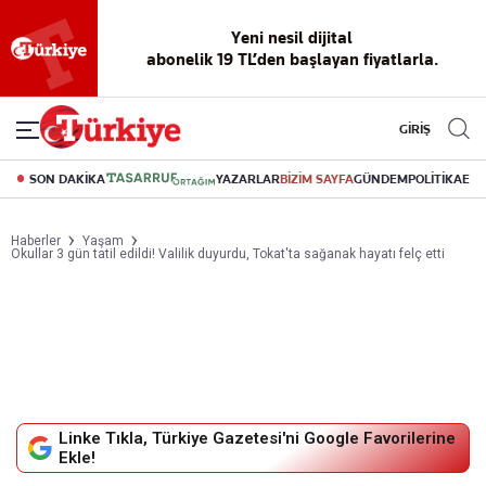
Reklamsız
56 yıllık
Akıllı haber
Eski gazeteleri
Yazarlarla
okuma
dijital arşiv
asistanı
indirme
canlı soru
deneyimi
cevap
GİRİŞ
SON DAKİKA
YAZARLAR
BİZİM SAYFA
GÜNDEM
POLİTİKA
EK
Haberler
Yaşam
Okullar 3 gün tatil edildi! Valilik duyurdu, Tokat'ta sağanak hayatı felç etti
Linke Tıkla, Türkiye Gazetesi'ni Google Favorilerine
Ekle!