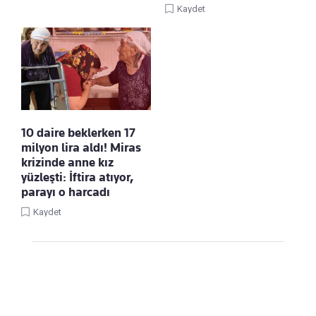
Kaydet
10 daire beklerken 17
milyon lira aldı! Miras
krizinde anne kız
yüzleşti: İftira atıyor,
parayı o harcadı
Kaydet