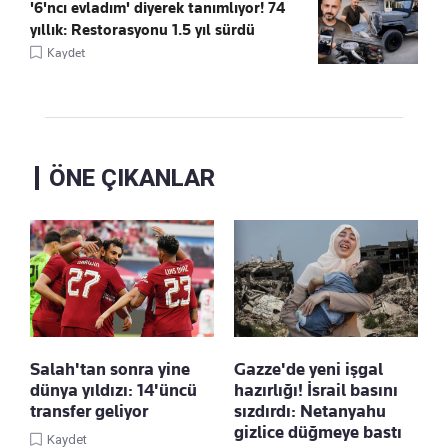
'6'ncı evladım' diyerek tanımlıyor! 74
yıllık: Restorasyonu 1.5 yıl sürdü
Kaydet
ÖNE ÇIKANLAR
Salah'tan sonra yine
Gazze'de yeni işgal
dünya yıldızı: 14'üncü
hazırlığı! İsrail basını
transfer geliyor
sızdırdı: Netanyahu
gizlice düğmeye bastı
Kaydet