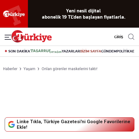
Yeni nesil dijital
abonelik 19 TL’den başlayan fiyatlarla.
GİRİŞ
SON DAKİKA
YAZARLAR
BİZİM SAYFA
GÜNDEM
POLİTİKA
EK
Haberler
Yaşam
Onları görenler maskelerini taktı!
Linke Tıkla, Türkiye Gazetesi'ni Google Favorilerine
Ekle!