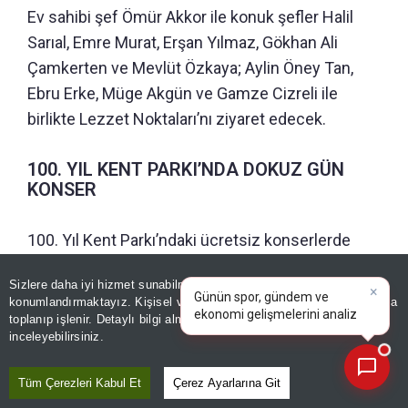
Ev sahibi şef Ömür Akkor ile konuk şefler Halil
Sarıal, Emre Murat, Erşan Yılmaz, Gökhan Ali
Çamkerten ve Mevlüt Özkaya; Aylin Öney Tan,
Ebru Erke, Müge Akgün ve Gamze Cizreli ile
birlikte Lezzet Noktaları’nı ziyaret edecek.
100. YIL KENT PARKI’NDA DOKUZ GÜN
KONSER
100. Yıl Kent Parkı’ndaki ücretsiz konserlerde
Hakan Altun, Simge, Kıraç, Serkan Kaya, Derya
×
Günün spor, gündem ve
Sizlere daha iyi hizmet sunabilmek adına sitemizde
çerez
Uluğ, Ceza, Oğuzhan Koç, Sefo ve Ferhat Göçer
ekonomi gelişmelerini analiz
konumlandırmaktayız. Kişisel verileriniz, KVKK ve GDPR kapsamında
sahne alacak. Festival, 16 Ağustos’a kadar
edin!
|
toplanıp işlenir. Detaylı bilgi almak için
Aydınlatma Metnimizi
📰
Son 30 güne ait haberleri, spor gelişmelerini veya yazar yazılarını sorgulayabilirsiniz.
inceleyebilirsiniz.
sergilerden tiyatroya, konserlerden geleneksel
sanatlara, çocuk etkinliklerinden gastronomiye
Tüm Çerezleri Kabul Et
Çerez Ayarlarına Git
uzanan yüzlerce etkinlikle Malatya’nın dört bir