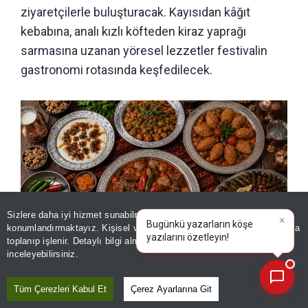
ziyaretçilerle buluşturacak. Kayısıdan kâğıt
kebabına, analı kızlı köfteden kiraz yaprağı
sarmasına uzanan yöresel lezzetler festivalin
gastronomi rotasında keşfedilecek.
Sizlere daha iyi hizmet sunabilmek adına sitemizde
çerez
konumlandırmaktayız. Kişisel verileriniz, KVKK ve GDPR kapsamında
×
|
toplanıp işlenir. Detaylı bilgi almak için
Aydınlatma Metnimizi
📰
Son 30 güne ait haberleri, spor gelişmelerini veya yazar yazılarını sorgulayabilirsiniz.
inceleyebilirsiniz.
Tüm Çerezleri Kabul Et
Çerez Ayarlarına Git