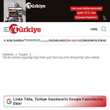
Yeni nesil dijital abonelik!
Aylık 19 TL’ den
başlayan fiyatlarla.
GİRİŞ
SON DAKİKA
YAZARLAR
BİZİM SAYFA
GÜNDEM
POLİTİKA
EK
Haberler
Yaşam
Tek bir ailenin yaşadığı köy! Hem yaz hem kış terk etmiyorlar! İşte sebebi
Linke Tıkla, Türkiye Gazetesi'ni Google Favorilerine
Ekle!