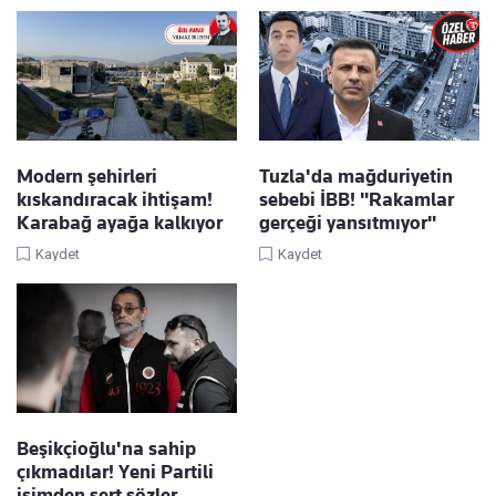
Modern şehirleri
Tuzla'da mağduriyetin
kıskandıracak ihtişam!
sebebi İBB! "Rakamlar
Karabağ ayağa kalkıyor
gerçeği yansıtmıyor"
Kaydet
Kaydet
Beşikçioğlu'na sahip
çıkmadılar! Yeni Partili
isimden sert sözler