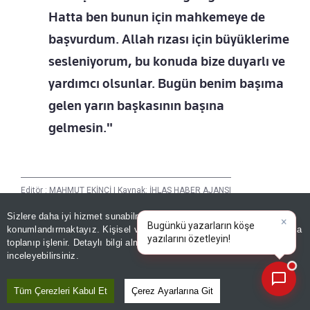
Hatta ben bunun için mahkemeye de
başvurdum. Allah rızası için büyüklerime
sesleniyorum, bu konuda bize duyarlı ve
yardımcı olsunlar. Bugün benim başıma
gelen yarın başkasının başına
gelmesin."
Editör :
MAHMUT EKİNCİ
|
Kaynak: İHLAS HABER AJANSI
Sizlere daha iyi hizmet sunabilmek adına sitemizde
çerez
konumlandırmaktayız. Kişisel verileriniz, KVKK ve GDPR kapsamında
×
Bugünkü yazar
|
Paylaş
toplanıp işlenir. Detaylı bilgi almak için
Aydınlatma Metnimizi
📰
Yayın Tarihi
|
07 Ağustos, 2026 - 10:20
Son 30 güne ait haberleri, spor gelişmelerini veya yazar yazılarını sorgulayabilirsiniz.
inceleyebilirsiniz.
Haberle İlgili Daha Fazlası
Tüm Çerezleri Kabul Et
Çerez Ayarlarına Git