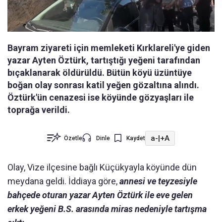
Bayram ziyareti için memleketi Kırklareli'ye giden
yazar Ayten Öztürk, tartıştığı yeğeni tarafından
bıçaklanarak öldürüldü. Bütün köyü üzüntüye
boğan olay sonrası katil yeğen gözaltına alındı.
Öztürk'ün cenazesi ise köyünde gözyaşları ile
toprağa verildi.
a-
|
+A
Özetle
Dinle
Kaydet
Olay, Vize ilçesine bağlı Küçükyayla köyünde dün
meydana geldi. İddiaya göre,
annesi ve teyzesiyle
bahçede oturan yazar Ayten Öztürk ile eve gelen
erkek yeğeni B.S. arasında miras nedeniyle tartışma