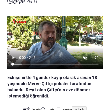
Paylaş
Eskişehir'de 4 gündür kayıp olarak aranan 18
yaşındaki Merve Çiftçi polisler tarafından
bulundu. Reşit olan Çiftçi'nin eve dönmek
istemediği öğrenildi.
a-
|
+A
Özetle
Dinle
Kaydet