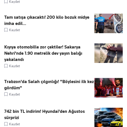
Kaydet
Tam satışa çıkacaktı! 200 kilo bozuk midye
imha edil...
Kaydet
Kıyıya otomobille zor çektiler! Sakarya
Nehri'nde 1.90 metrelik dev yayın balığı
yakalandı
Kaydet
Trabzon'da Salah çılgınlığı! "Böylesini ilk kez
gördüm"
Kaydet
742 bin TL indirim! Hyundai'den Ağustos
sürprizi
Kaydet