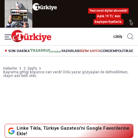
Yeni nesil dijital abonelik!
Aylık 19 TL’ den
başlayan fiyatlarla.
GİRİŞ
SON DAKİKA
YAZARLAR
BİZİM SAYFA
GÜNDEM
POLİTİKA
EK
Haberler
3. Sayfa
Bayrama gittiği köyünce can verdi! Ünlü yazar gözyaşları ile defnedilirken,
olayın aslı belli oldu
Linke Tıkla, Türkiye Gazetesi'ni Google Favorilerine
Ekle!