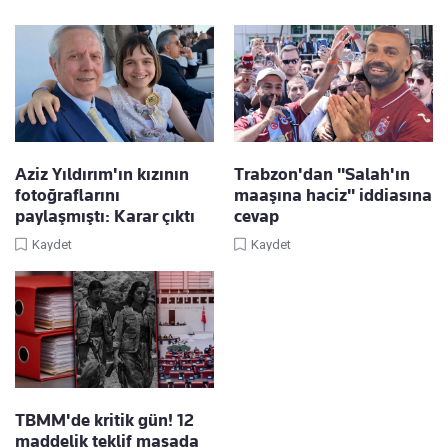
Aziz Yıldırım'ın kızının
Trabzon'dan "Salah'ın
fotoğraflarını
maaşına haciz" iddiasına
paylaşmıştı: Karar çıktı
cevap
Kaydet
Kaydet
TBMM'de kritik gün! 12
maddelik teklif masada