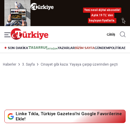
Yeni nesil dijital abonelik!
Aylık 19 TL’ den
başlayan fiyatlarla.
GİRİŞ
SON DAKİKA
YAZARLAR
BİZİM SAYFA
GÜNDEM
POLİTİKA
EK
Haberler
3. Sayfa
Cinayet gibi kaza: Yayaya çarpıp üzerinden geçti
Linke Tıkla, Türkiye Gazetesi'ni Google Favorilerine
Ekle!