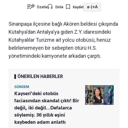
a-
|
+A
Özetle
Dinle
Kaydet
Sinanpaşa ilçesine bağlı Akören beldesi çıkışında
Kütahya'dan Antalya'ya giden Z.Y. idaresindeki
Kütahyalılar Turizme ait yolcu otobüsü, henüz
belirlenemeyen bir sebepten ötürü H.S.
yönetimindeki kamyonete arkadan çarptı.
ÖNERİLEN HABERLER
GÜNDEM
Kayseri’deki otobüs
faciasından skandal çıktı! Bir
değil, iki değil…Defalarca
söylemiş: 36 yıllık eşini
kaybeden adam anlattı