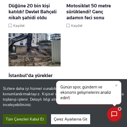
Düğüne 20 bin kişi
Motosiklet 50 metre
katıldı! Devlet Bahçeli
sürüklendi! Genç
nikah şahidi oldu
adamın feci sonu
Kaydet
Kaydet
İstanbul'da yürekler
ağza geldi! İnşaatın
istinat duvarı çöktü:
Sizlere daha iyi hizmet sunabilmek adına sitemizde
çerez
Yanındaki 5 katlı bina
konumlandırmaktayız. Kişisel verileriniz, KVKK ve GDPR kapsamında
×
Günün spor, g
|
boşaltıldı
toplanıp işlenir. Detaylı bilgi almak için
Aydınlatma Metnimizi
📰
Son 30 güne ait haberleri, spor gelişmelerini veya yazar yazılarını sorgulayabilirsiniz.
inceleyebilirsiniz.
Kaydet
Tüm Çerezleri Kabul Et
Çerez Ayarlarına Git