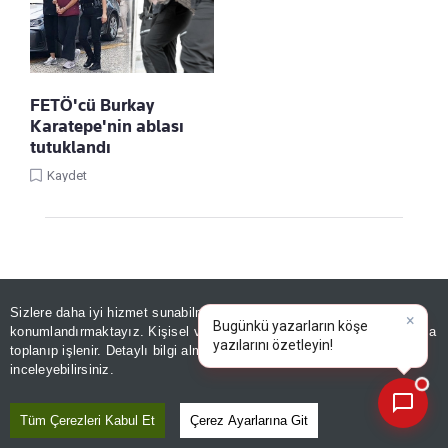
FETÖ'cü Burkay
Karatepe'nin ablası
tutuklandı
Kaydet
Sizlere daha iyi hizmet sunabilmek adına sitemizde
çerez
×
Bugünkü yazarların köşe
konumlandırmaktayız. Kişisel verileriniz, KVKK ve GDPR kapsamında
yazılarını özetleyin!
toplanıp işlenir. Detaylı bilgi almak için
Aydınlatma Metnimizi
📰
Son 30 güne ait haberleri, spor gelişmelerini veya yazar yazılarını sorgulayabilirsiniz.
inceleyebilirsiniz.
Linke Tıkla, Türkiye Gazetesi'ni Google
Favorilerine Ekle!
Tüm Çerezleri Kabul Et
Çerez Ayarlarına Git