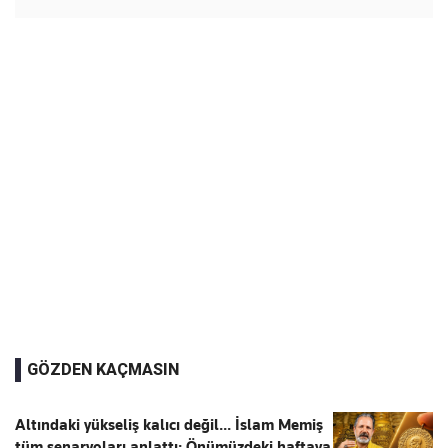
GÖZDEN KAÇMASIN
Altındaki yükseliş kalıcı değil... İslam Memiş
tüm senaryoları anlattı: Önümüzdeki haftaya