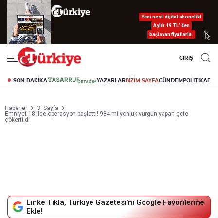
Yeni nesil dijital abonelik!
Aylık 19 TL’ den
başlayan fiyatlarla.
GİRİŞ
SON DAKİKA
YAZARLAR
BİZİM SAYFA
GÜNDEM
POLİTİKA
EK
Haberler
3. Sayfa
Emniyet 18 ilde operasyon başlattı! 984 milyonluk vurgun yapan çete
çökertildi
Linke Tıkla, Türkiye Gazetesi'ni Google Favorilerine
Ekle!