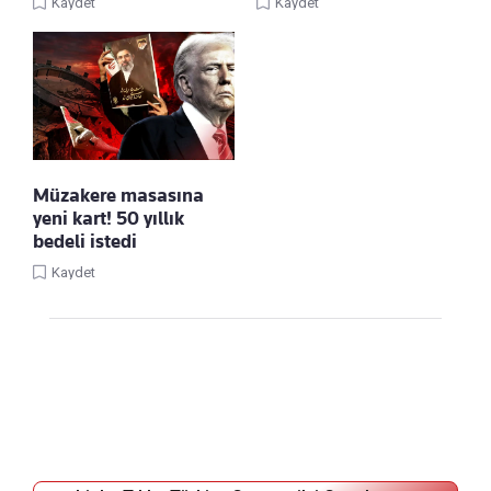
Kaydet
Kaydet
Müzakere masasına
yeni kart! 50 yıllık
bedeli istedi
Kaydet