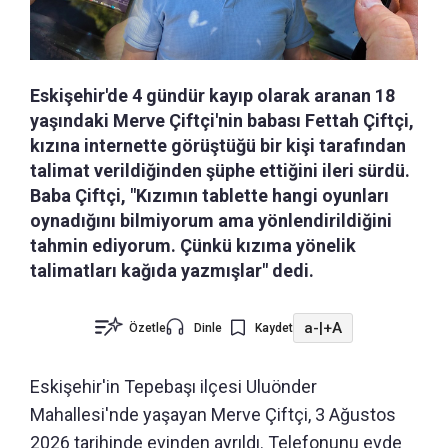
Eskişehir'de 4 gündür kayıp olarak aranan 18
yaşındaki Merve Çiftçi'nin babası Fettah Çiftçi,
kızına internette görüştüğü bir kişi tarafından
talimat verildiğinden şüphe ettiğini ileri sürdü.
Baba Çiftçi, "Kızımın tablette hangi oyunları
oynadığını bilmiyorum ama yönlendirildiğini
tahmin ediyorum. Çünkü kızıma yönelik
talimatları kağıda yazmışlar" dedi.
a-
|
+A
Özetle
Dinle
Kaydet
Eskişehir'in Tepebaşı ilçesi Uluönder
Mahallesi'nde yaşayan Merve Çiftçi, 3 Ağustos
2026 tarihinde evinden ayrıldı. Telefonunu evde