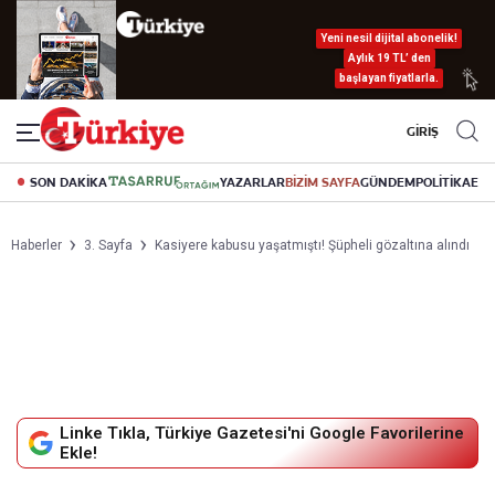
Yeni nesil dijital abonelik!
Aylık 19 TL’ den
başlayan fiyatlarla.
GİRİŞ
SON DAKİKA
YAZARLAR
BİZİM SAYFA
GÜNDEM
POLİTİKA
EK
Haberler
3. Sayfa
Kasiyere kabusu yaşatmıştı! Şüpheli gözaltına alındı
Linke Tıkla, Türkiye Gazetesi'ni Google Favorilerine
Ekle!