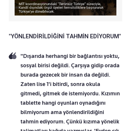
"YÖNLENDİRİLDİĞİNİ TAHMİN EDİYORUM"
"Dışarıda herhangi bir bağlantısı yoktu,
sosyal birisi değildi. Çarşıya gidip orada
burada gezecek bir insan da değildi.
Zaten lise 1'i bitirdi, sonra okula
gitmedi, gitmek de istemiyordu. Kızımın
tablette hangi oyunları oynadığını
bilmiyorum ama yönlendirildiğini
tahmin ediyorum. Çünkü kızıma yönelik
talimatları kağıda yazmışlar. 'Evden çık,