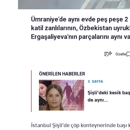
Ümraniye’de aynı evde peş peşe 2 
katil zanlılarının, Özbekistan uy
Ergaşaliyeva'nın parçalarını aynı val
Özetle
ÖNERİLEN HABERLER
3. SAYFA
Şişli'deki kesik ba
de aynı...
İstanbul Şişli’de çöp konteynerinde başı