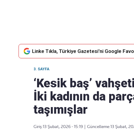
Takip Edin
Favori mecralarınızda haber
akışımıza ulaşın
Linke Tıkla, Türkiye Gazetesi'ni Google Favor
3. SAYFA
‘Kesik baş’ vahşet
İki kadının da parç
taşımışlar
Giriş:
13 Şubat, 2026 - 15:19
|
Güncelleme:
13 Şubat, 20