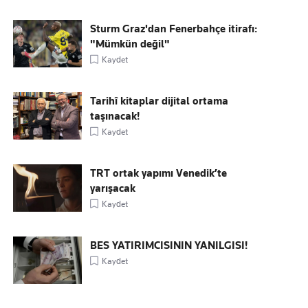
Sturm Graz'dan Fenerbahçe itirafı:
"Mümkün değil"
Kaydet
Tarihî kitaplar dijital ortama
taşınacak!
Kaydet
TRT ortak yapımı Venedik’te
yarışacak
Kaydet
BES YATIRIMCISININ YANILGISI!
Kaydet