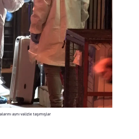
larını aynı valizle taşımışlar