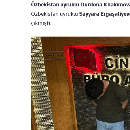
Özbekistan uyruklu Durdona Khakımova'
Özbekistan uyruklu
Sayyara Ergaşaliyeva
çıkmıştı.