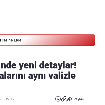
Haber Verin
Editör masamıza bilgi ve materyal
göndermek için
tıklayın
ilerine Ekle!
inde yeni detaylar!
alarını aynı valizle
26 - 15:35
Paylaş