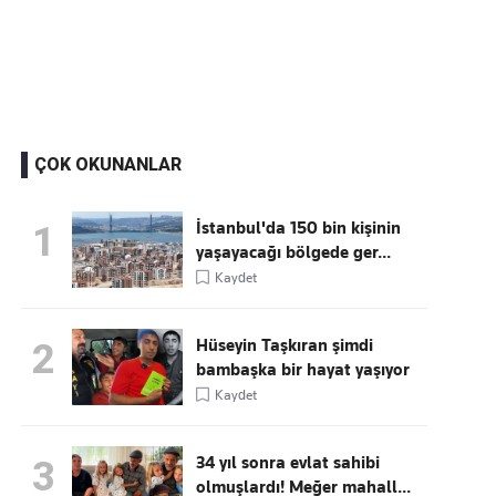
Kaçırmayın
Ücretsiz üye olun, gündemi
şekillendiren gelişmeleri önce siz duyun
ÇOK OKUNANLAR
İstanbul'da 150 bin kişinin
1
yaşayacağı bölgede ger...
Kaydet
Hüseyin Taşkıran şimdi
2
bambaşka bir hayat yaşıyor
Kaydet
34 yıl sonra evlat sahibi
3
olmuşlardı! Meğer mahall...