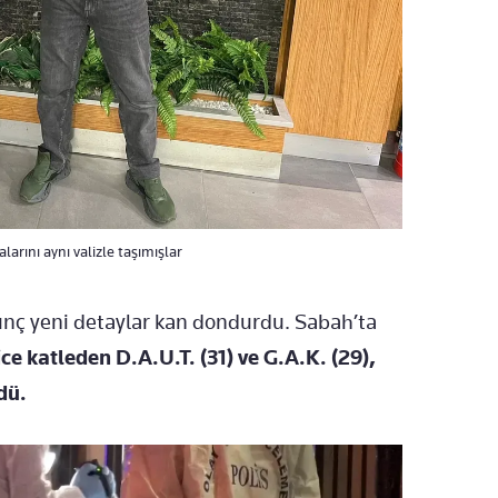
larını aynı valizle taşımışlar
unç yeni detaylar kan dondurdu. Sabah’ta
ce katleden D.A.U.T. (31) ve G.A.K. (29),
dü.