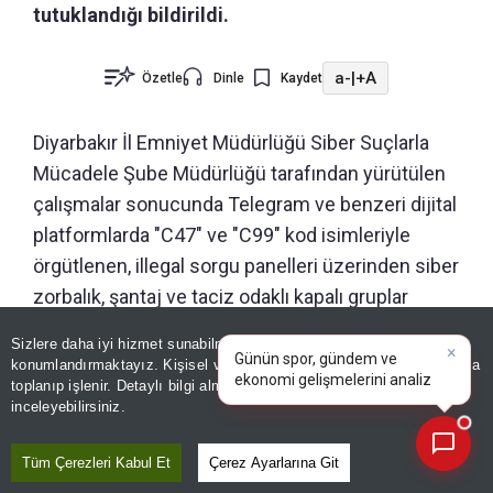
tutuklandığı bildirildi.
a-
|
+A
Özetle
Dinle
Kaydet
Diyarbakır İl Emniyet Müdürlüğü Siber Suçlarla
Mücadele Şube Müdürlüğü tarafından yürütülen
çalışmalar sonucunda Telegram ve benzeri dijital
platformlarda "C47" ve "C99" kod isimleriyle
örgütlenen, illegal sorgu panelleri üzerinden siber
zorbalık, şantaj ve taciz odaklı kapalı gruplar
oluşturan bir şebeke belirlendi.
×
Günün spor, gündem ve
Sizlere daha iyi hizmet sunabilmek adına sitemizde
çerez
ekonomi gelişmelerini analiz
konumlandırmaktayız. Kişisel verileriniz, KVKK ve GDPR kapsamında
Yapılan incelemelerde, söz konusu
edin!
|
toplanıp işlenir. Detaylı bilgi almak için
Aydınlatma Metnimizi
📰
Son 30 güne ait haberleri, spor gelişmelerini veya yazar yazılarını sorgulayabilirsiniz.
inceleyebilirsiniz.
organizasyonların kamuoyunda ses getiren
olaylarda hayatını kaybeden Rojin Kabaiş, Hiranur
Tüm Çerezleri Kabul Et
Çerez Ayarlarına Git
Nilgün Aygar ve Kıvanç Uman'ın ailelerini hedef