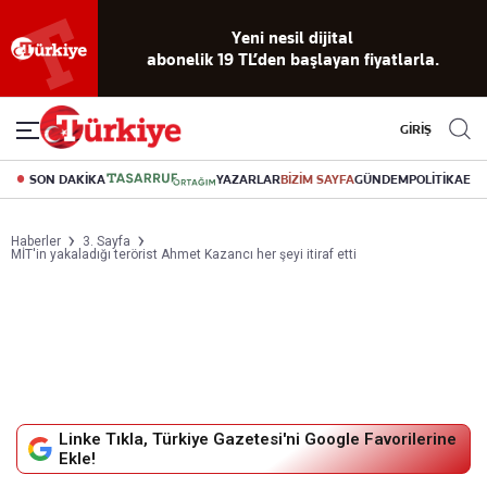
Yeni nesil dijital
abonelik 19 TL’den başlayan fiyatlarla.
GİRİŞ
SON DAKİKA
YAZARLAR
BİZİM SAYFA
GÜNDEM
POLİTİKA
EK
Haberler
3. Sayfa
MİT'in yakaladığı terörist Ahmet Kazancı her şeyi itiraf etti
Linke Tıkla, Türkiye Gazetesi'ni Google Favorilerine
Ekle!