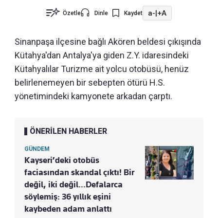
a-
|
+A
Özetle
Dinle
Kaydet
Sinanpaşa ilçesine bağlı Akören beldesi çıkışında
Kütahya'dan Antalya'ya giden Z.Y. idaresindeki
Kütahyalılar Turizme ait yolcu otobüsü, henüz
belirlenemeyen bir sebepten ötürü H.S.
yönetimindeki kamyonete arkadan çarptı.
ÖNERİLEN HABERLER
GÜNDEM
Kayseri’deki otobüs
faciasından skandal çıktı! Bir
değil, iki değil…Defalarca
söylemiş: 36 yıllık eşini
kaybeden adam anlattı