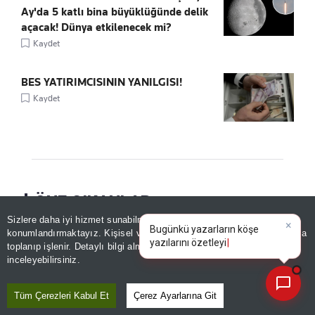
Ay'da 5 katlı bina büyüklüğünde delik
açacak! Dünya etkilenecek mi?
Kaydet
BES YATIRIMCISININ YANILGISI!
Kaydet
ÖNE ÇIKANLAR
Sizlere daha iyi hizmet sunabilmek adına sitemizde
çerez
×
Bugünkü yazarların köşe
konumlandırmaktayız. Kişisel verileriniz, KVKK ve GDPR kapsamında
yazılarını özetleyin!
toplanıp işlenir. Detaylı bilgi almak için
Aydınlatma Metnimizi
📰
Son 30 güne ait haberleri, spor gelişmelerini veya yazar yazılarını sorgulayabilirsiniz.
inceleyebilirsiniz.
Tüm Çerezleri Kabul Et
Çerez Ayarlarına Git