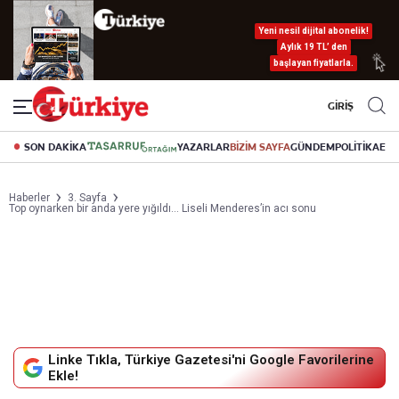
Yeni nesil dijital abonelik!
Aylık 19 TL’ den
başlayan fiyatlarla.
GİRİŞ
SON DAKİKA
YAZARLAR
BİZİM SAYFA
GÜNDEM
POLİTİKA
EK
Haberler
3. Sayfa
Top oynarken bir anda yere yığıldı… Liseli Menderes’in acı sonu
Linke Tıkla, Türkiye Gazetesi'ni Google Favorilerine
Ekle!