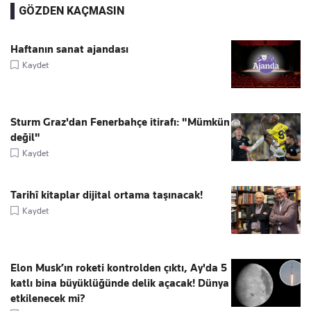
GÖZDEN KAÇMASIN
Haftanın sanat ajandası
Kaydet
Sturm Graz'dan Fenerbahçe itirafı: "Mümkün
değil"
Kaydet
Tarihî kitaplar dijital ortama taşınacak!
Kaydet
Elon Musk’ın roketi kontrolden çıktı, Ay'da 5
katlı bina büyüklüğünde delik açacak! Dünya
etkilenecek mi?