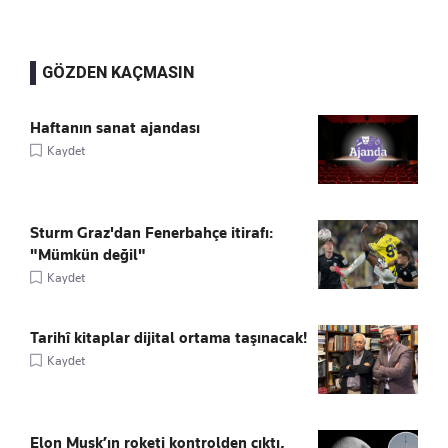
GÖZDEN KAÇMASIN
Haftanın sanat ajandası
Kaydet
Sturm Graz'dan Fenerbahçe itirafı:
"Mümkün değil"
Kaydet
Tarihî kitaplar dijital ortama taşınacak!
Kaydet
Elon Musk’ın roketi kontrolden çıktı,