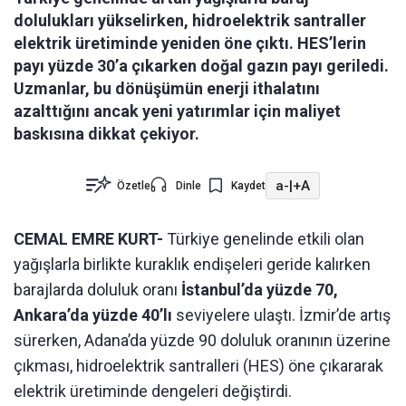
dolulukları yükselirken, hidroelektrik santraller
elektrik üretiminde yeniden öne çıktı. HES’lerin
payı yüzde 30’a çıkarken doğal gazın payı geriledi.
Uzmanlar, bu dönüşümün enerji ithalatını
azalttığını ancak yeni yatırımlar için maliyet
baskısına dikkat çekiyor.
a-
|
+A
Özetle
Dinle
Kaydet
CEMAL EMRE KURT-
Türkiye genelinde etkili olan
yağışlarla birlikte kuraklık endişeleri geride kalırken
barajlarda doluluk oranı
İstanbul’da yüzde 70,
Ankara’da yüzde 40’lı
seviyelere ulaştı. İzmir’de artış
sürerken, Adana’da yüzde 90 doluluk oranının üzerine
çıkması, hidroelektrik santralleri (HES) öne çıkararak
elektrik üretiminde dengeleri değiştirdi.