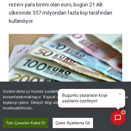
rezerv para birimi olan euro, bugün 21 AB
ülkesinde 357 milyondan fazla kişi tarafından
kullanılıyor.
Sizlere daha iyi hizmet sunabilmek adına sitemizde
çerez
konumlandırmaktayız. Kişisel verileriniz, KVKK ve GDPR kapsamında
×
Bugünk
toplanıp işlenir. Detaylı bilgi almak için
Aydınlatma Metnimizi
📰
21 ülkede 357 milyon kişi kullanıyor! Tarihi hamle: Euro
Son 30 güne ait haberleri, spor gelişmelerini veya yazar yazılarını sorgulayabilirsiniz.
inceleyebilirsiniz.
banknotları 25 yıl sonra yenileniyor
Tüm Çerezleri Kabul Et
Çerez Ayarlarına Git