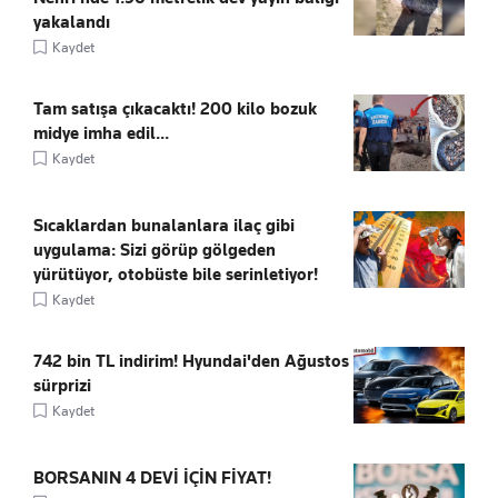
yakalandı
Kaydet
Tam satışa çıkacaktı! 200 kilo bozuk
midye imha edil...
Kaydet
Sıcaklardan bunalanlara ilaç gibi
uygulama: Sizi görüp gölgeden
yürütüyor, otobüste bile serinletiyor!
Kaydet
742 bin TL indirim! Hyundai'den Ağustos
sürprizi
Kaydet
BORSANIN 4 DEVİ İÇİN FİYAT!