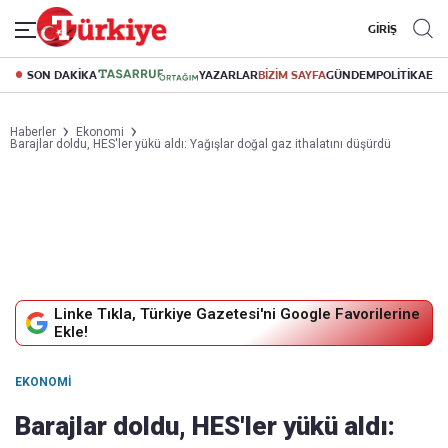
GİRİŞ
SON DAKİKA
YAZARLAR
BİZİM SAYFA
GÜNDEM
POLİTİKA
EK
Haberler
Ekonomi
Barajlar doldu, HES'ler yükü aldı: Yağışlar doğal gaz ithalatını düşürdü
Linke Tıkla, Türkiye Gazetesi'ni Google Favorilerine
Ekle!
EKONOMI
Barajlar doldu, HES'ler yükü aldı: