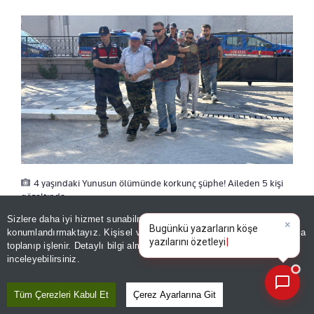
4 yaşındaki Yunusun ölümünde korkunç şüphe! Aileden 5 kişi
gözaltında
Sizlere daha iyi hizmet sunabilmek adına sitemizde
çerez
×
Bugünkü yazarların köşe
konumlandırmaktayız. Kişisel verileriniz, KVKK ve GDPR kapsamında
yazılarını özetleyin!
|
AİLENİN İFADESİ ALINDI
toplanıp işlenir. Detaylı bilgi almak için
Aydınlatma Metnimizi
📰
Son 30 güne ait haberleri, spor gelişmelerini veya yazar yazılarını sorgulayabilirsiniz.
inceleyebilirsiniz.
Olayın ardından soruşturma başlatan jandarma
Tüm Çerezleri Kabul Et
Çerez Ayarlarına Git
ekipleri, çocuğun düştüğü öne sürülen yerde