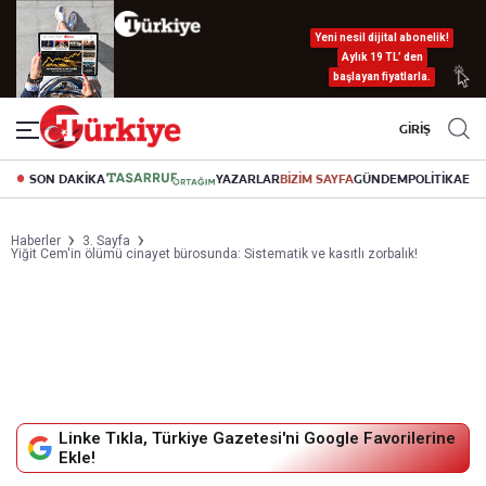
Yeni nesil dijital abonelik!
Aylık 19 TL’ den
başlayan fiyatlarla.
GİRİŞ
SON DAKİKA
YAZARLAR
BİZİM SAYFA
GÜNDEM
POLİTİKA
EK
Haberler
3. Sayfa
Yiğit Cem'in ölümü cinayet bürosunda: Sistematik ve kasıtlı zorbalık!
Linke Tıkla, Türkiye Gazetesi'ni Google Favorilerine
Ekle!