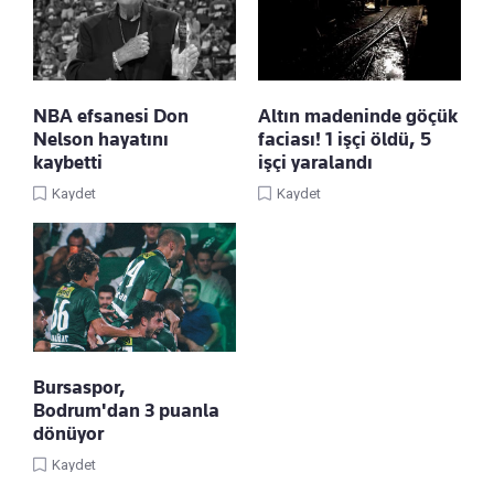
NBA efsanesi Don
Altın madeninde göçük
Nelson hayatını
faciası! 1 işçi öldü, 5
kaybetti
işçi yaralandı
Kaydet
Kaydet
Bursaspor,
Bodrum'dan 3 puanla
dönüyor
Kaydet