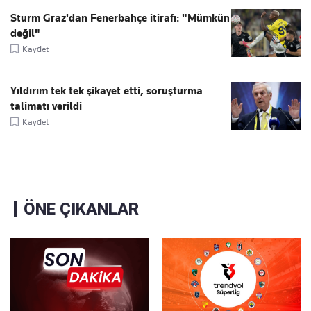
Sturm Graz'dan Fenerbahçe itirafı: "Mümkün
değil"
Kaydet
Yıldırım tek tek şikayet etti, soruşturma
talimatı verildi
Kaydet
ÖNE ÇIKANLAR