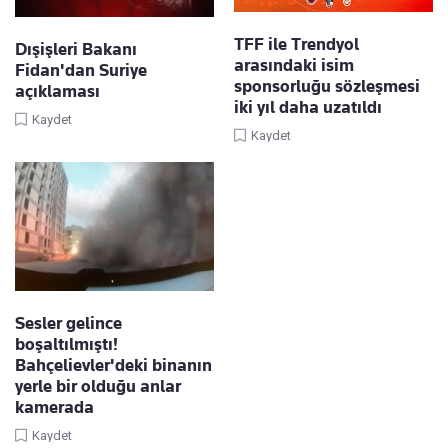
TFF ile Trendyol
Dışişleri Bakanı
arasındaki isim
Fidan'dan Suriye
sponsorluğu sözleşmesi
açıklaması
iki yıl daha uzatıldı
Kaydet
Kaydet
Sesler gelince
boşaltılmıştı!
Bahçelievler'deki binanın
yerle bir olduğu anlar
kamerada
Kaydet