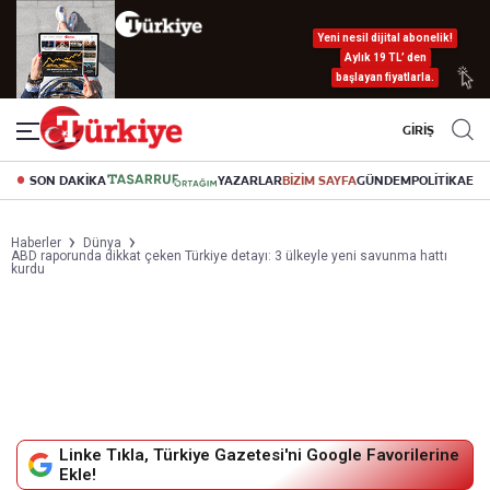
Yeni nesil dijital abonelik!
Aylık 19 TL’ den
başlayan fiyatlarla.
GİRİŞ
SON DAKİKA
YAZARLAR
BİZİM SAYFA
GÜNDEM
POLİTİKA
EK
Haberler
Dünya
ABD raporunda dikkat çeken Türkiye detayı: 3 ülkeyle yeni savunma hattı
kurdu
Linke Tıkla, Türkiye Gazetesi'ni Google Favorilerine
Ekle!