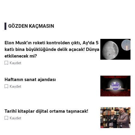
GÖZDEN KAÇMASIN
Elon Musk’ın roketi kontrolden çıktı, Ay'da 5
katlı bina büyüklüğünde delik açacak! Dünya
etkilenecek mi?
Kaydet
Haftanın sanat ajandası
Kaydet
Tarihî kitaplar dijital ortama taşınacak!
Kaydet