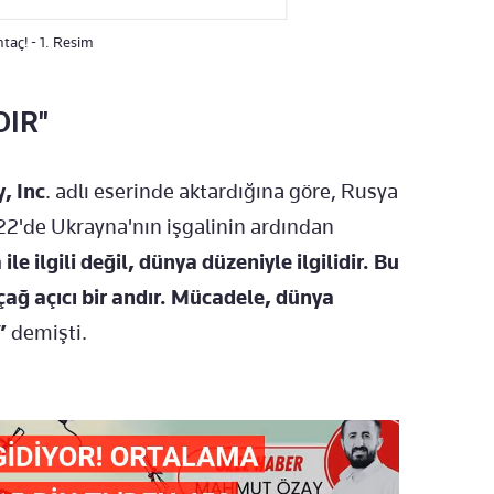
taç! - 1. Resim
DIR"
, Inc
. adlı eserinde aktardığına göre, Rusya
22'de Ukrayna'nın işgalinin ardından
e ilgili değil, dünya düzeniyle ilgilidir. Bu
 çağ açıcı bir andır. Mücadele, dünya
”
demişti.