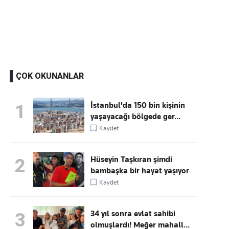
Kaçırmayın
Ücretsiz üye olun, gündemi
şekillendiren gelişmeleri önce siz duyun
ÇOK OKUNANLAR
İstanbul'da 150 bin kişinin
1
yaşayacağı bölgede ger...
Kaydet
Hüseyin Taşkıran şimdi
2
bambaşka bir hayat yaşıyor
Kaydet
34 yıl sonra evlat sahibi
3
olmuşlardı! Meğer mahall...