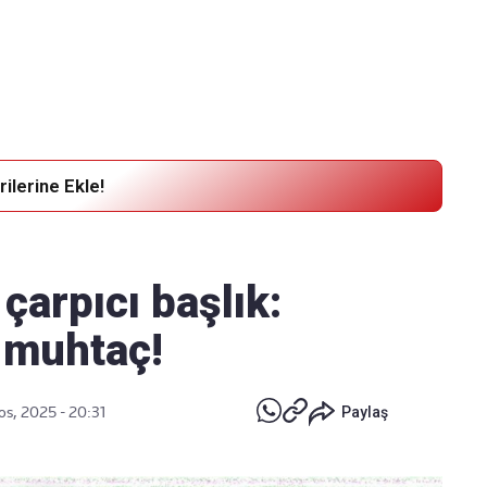
Haber Verin
Editör masamıza bilgi ve materyal
göndermek için
tıklayın
ilerine Ekle!
arpıcı başlık:
 muhtaç!
os, 2025 - 20:31
Paylaş