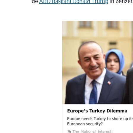
de
ABD Başkanı Donald Trump
’ın benze