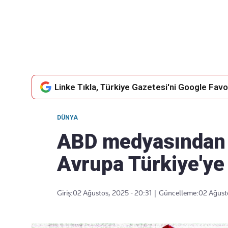
Takip Edin
Favori mecralarınızda haber
akışımıza ulaşın
Linke Tıkla, Türkiye Gazetesi'ni Google Favor
DÜNYA
ABD medyasından ç
Avrupa Türkiye'ye
Giriş:
02 Ağustos, 2025 - 20:31
|
Güncelleme:
02 Ağust