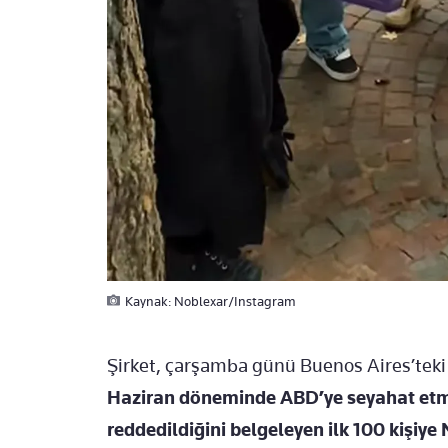
Kaynak: Noblexar/Instagram
Şirket, çarşamba günü Buenos Aires’teki
Haziran döneminde ABD’ye seyahat etmek
reddedildiğini belgeleyen ilk 100 kişiye 