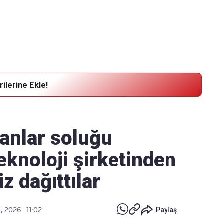
Haber Verin
Editör masamıza bilgi ve materyal göndermek için
tıklayın
ilerine Ekle!
anlar soluğu
teknoloji şirketinden
z dağıttılar
, 2026 - 11:02
Paylaş