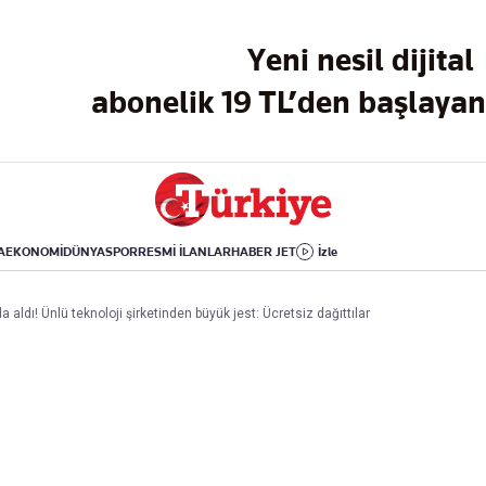
Dünya
Yaşam
Kültür-Sanat
Yeni nesil dijital
Orta Doğu
Sağlık
Sinema
Avrupa
Hava Durumu
Arkeoloji
abonelik 19 TL’den başlayan 
Amerika
Yemek
Kitap
Afrika
Seyahat
Tarih
İsrail-Gazze
Aktüel
A
EKONOMİ
DÜNYA
SPOR
RESMİ İLANLAR
HABER JET
İzle
Uygulamalar
aldı! Ünlü teknoloji şirketinden büyük jest: Ücretsiz dağıttılar
rı