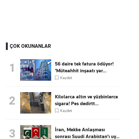
Kaçırmayın
Ücretsiz üye olun, gündemi şekillendiren gelişmeleri önce siz duyun
ÇOK OKUNANLAR
56 daire tek fatura ödüyor!
1
‘Müteahhit inşaatı yar...
Kaydet
Kilolarca altın ve yüzbinlerce
2
sigara! Pes dedirtt...
Kaydet
İran, Mekke Anlaşması
3
sonrası Suudi Arabistan'ı uy...