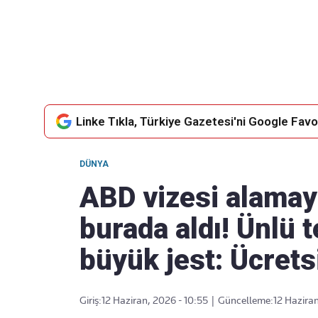
Takip Edin
Favori mecralarınızda haber akışımıza ulaşın
Linke Tıkla, Türkiye Gazetesi'ni Google Favor
DÜNYA
ABD vizesi alamay
burada aldı! Ünlü 
büyük jest: Ücretsi
Giriş:
12 Haziran, 2026 - 10:55
|
Güncelleme:
12 Haziran