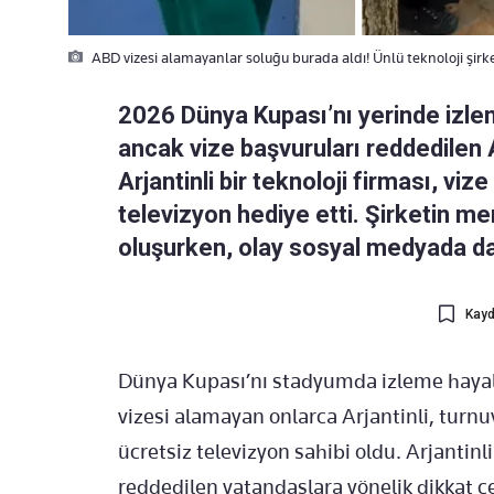
ABD vizesi alamayanlar soluğu burada aldı! Ünlü teknoloji şirke
2026 Dünya Kupası’nı yerinde izle
ancak vize başvuruları reddedilen Ar
Arjantinli bir teknoloji firması, vi
televizyon hediye etti. Şirketin m
oluşurken, olay sosyal medyada d
Kayd
Dünya Kupası’nı stadyumda izleme hayali
vizesi alamayan onlarca Arjantinli, turnu
ücretsiz televizyon sahibi oldu. Arjantinl
reddedilen vatandaşlara yönelik dikkat çe