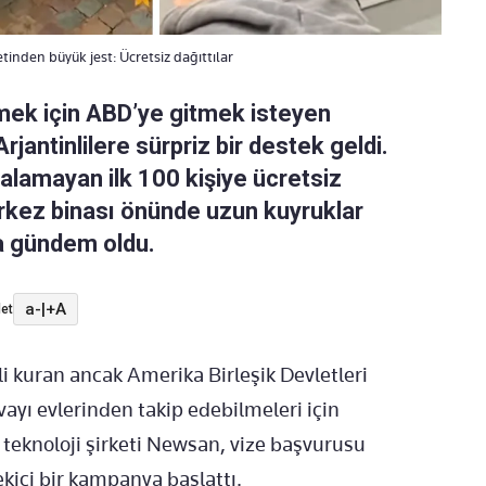
tinden büyük jest: Ücretsiz dağıttılar
mek için ABD’ye gitmek isteyen
jantinlilere sürpriz bir destek geldi.
ze alamayan ilk 100 kişiye ücretsiz
erkez binası önünde uzun kuyruklar
a gündem oldu.
a-
|
+A
et
 kuran ancak Amerika Birleşik Devletleri
vayı evlerinden takip edebilmeleri için
i teknoloji şirketi Newsan, vize başvurusu
kici bir kampanya başlattı.