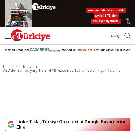
Yeni nesil dijital abonelik!
Aylık 19 TL’ den
başlayan fiyatlarla.
GİRİŞ
SON DAKİKA
YAZARLAR
BİZİM SAYFA
GÜNDEM
POLİTİKA
EK
Haberler
Dünya
ABD’de Trump’a yargı freni: H-1B vizesinde 100 bin dolarlık şart kaldırıldı
Linke Tıkla, Türkiye Gazetesi'ni Google Favorilerine
Ekle!