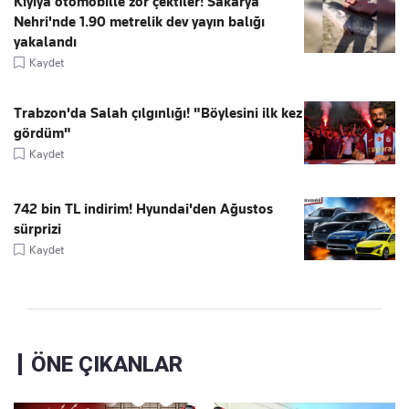
Kıyıya otomobille zor çektiler! Sakarya
Nehri'nde 1.90 metrelik dev yayın balığı
yakalandı
Kaydet
Trabzon'da Salah çılgınlığı! "Böylesini ilk kez
gördüm"
Kaydet
742 bin TL indirim! Hyundai'den Ağustos
sürprizi
Kaydet
ÖNE ÇIKANLAR