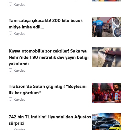
Kaydet
Tam satışa çıkacaktı! 200 kilo bozuk
midye imha edil...
Kaydet
Kıyıya otomobille zor çektiler! Sakarya
Nehri'nde 1.90 metrelik dev yayın balığı
yakalandı
Kaydet
Trabzon'da Salah çılgınlığı! "Böylesini
ilk kez gördüm"
Kaydet
742 bin TL indirim! Hyundai'den Ağustos
sürprizi
Kaydet