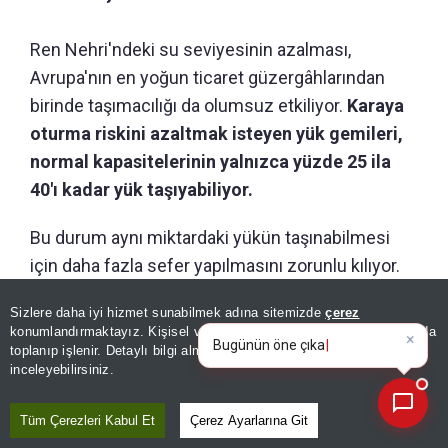
Ren Nehri'ndeki su seviyesinin azalması,
Avrupa'nın en yoğun ticaret güzergâhlarından
birinde taşımacılığı da olumsuz etkiliyor.
Karaya
oturma riskini azaltmak isteyen yük gemileri,
normal kapasitelerinin yalnızca yüzde 25 ila
40'ı kadar yük taşıyabiliyor.
Bu durum aynı miktardaki yükün taşınabilmesi
için daha fazla sefer yapılmasını zorunlu kılıyor.
Artan sefer sayısı lojistik maliyetlerini
Sizlere daha iyi hizmet sunabilmek adına sitemizde
çerez
yükseltirken, sanayi kuruluşlarının hammadde ve
×
Bugünün öne çıkan manşetleri
konumlandırmaktayız. Kişisel verileriniz, KVKK ve GDPR kapsamında
ve gelişmeleri neler?
ürün sevkiyatlarında gecikmeler yaşanmasına
toplanıp işlenir. Detaylı bilgi almak için
Aydınlatma Metnimizi
📰
Son 30 güne ait haberleri, spor gelişmelerini veya yazar yazılarını sorgulayabilirsiniz.
inceleyebilirsiniz.
neden oluyor.
Tüm Çerezleri Kabul Et
Çerez Ayarlarına Git