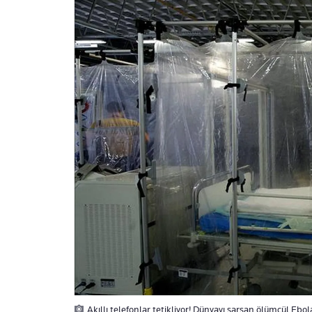
Akıllı telefonlar tetikliyor! Dünyayı sarsan ölümcül Ebo