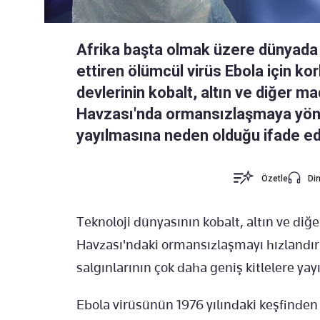
Afrika başta olmak üzere dünyad
ettiren ölümcül virüs Ebola için ko
devlerinin kobalt, altın ve diğer m
Havzası'nda ormansızlaşmaya yönel
yayılmasına neden olduğu ifade edi
Özetle
Din
Teknoloji dünyasının kobalt, altın ve diğ
Havzası'ndaki ormansızlaşmayı hızlandır
salgınlarının çok daha geniş kitlelere yay
Ebola virüsünün 1976 yılındaki keşfinden 