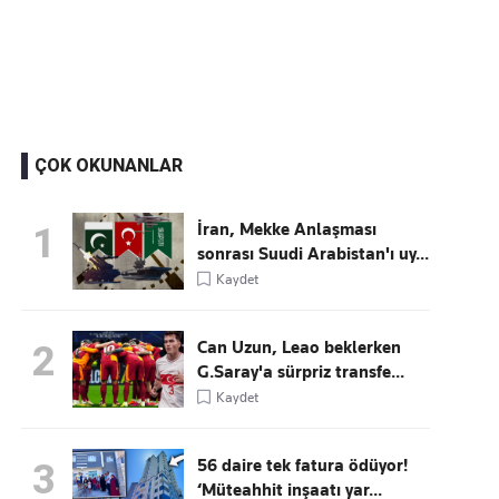
Kaçırmayın
Ücretsiz üye olun, gündemi şekillendiren gelişmeleri önce siz duyun
ÇOK OKUNANLAR
İran, Mekke Anlaşması
1
sonrası Suudi Arabistan'ı uy...
Kaydet
Can Uzun, Leao beklerken
2
G.Saray'a sürpriz transfe...
Kaydet
56 daire tek fatura ödüyor!
3
‘Müteahhit inşaatı yar...