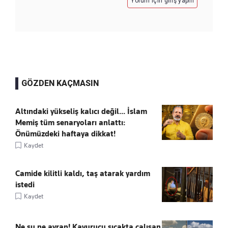
Yorum için giriş yapın
GÖZDEN KAÇMASIN
Altındaki yükseliş kalıcı değil... İslam
Memiş tüm senaryoları anlattı:
Önümüzdeki haftaya dikkat!
Kaydet
Camide kilitli kaldı, taş atarak yardım
istedi
Kaydet
Ne su ne ayran! Kavurucu sıcakta çalışan