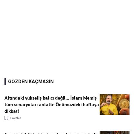
GÖZDEN KAÇMASIN
Altındaki yükseliş kalıcı değil... İslam Memiş
tüm senaryoları anlattı: Önümüzdeki haftaya
dikkat!
Kaydet