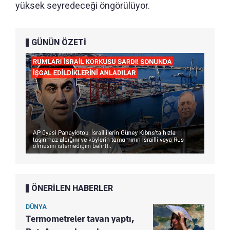
yüksek seyredeceği öngörülüyor.
GÜNÜN ÖZETİ
ÖNERİLEN HABERLER
DÜNYA
Termometreler tavan yaptı,