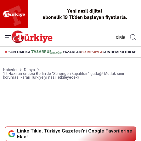
Yeni nesil dijital
abonelik 19 TL’den başlayan fiyatlarla.
GİRİŞ
SON DAKİKA
YAZARLAR
BİZİM SAYFA
GÜNDEM
POLİTİKA
EK
Haberler
Dünya
12 Haziran öncesi Berlin'de "Schengen kapatılsın" çatlağı! Mutlak sınır
koruması kararı Türkiye'yi nasıl etkileyecek?
Linke Tıkla, Türkiye Gazetesi'ni Google Favorilerine
Ekle!