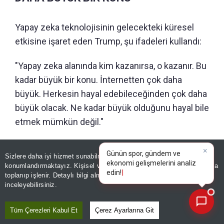
Yapay zeka teknolojisinin gelecekteki küresel
etkisine işaret eden Trump, şu ifadeleri kullandı:
"Yapay zeka alanında kim kazanırsa, o kazanır. Bu
kadar büyük bir konu. İnternetten çok daha
büyük. Herkesin hayal edebileceğinden çok daha
büyük olacak. Ne kadar büyük olduğunu hayal bile
etmek mümkün değil."
"VERİ MERKEZLERİ PETROL
×
Günün spor, gündem ve
Sizlere daha iyi hizmet sunabilmek adına sitemizde
çerez
ENDÜSTRİSİNDEN BÜYÜK OLABİLİR"
ekonomi gelişmelerini analiz
konumlandırmaktayız. Kişisel verileriniz, KVKK ve GDPR kapsamında
edin!
toplanıp işlenir. Detaylı bilgi almak için
Aydınlatma Metnimizi
📰
Son 30 güne ait haberleri, spor gelişmelerini veya yazar yazılarını sorgulayabilirsiniz.
inceleyebilirsiniz.
Teksas’taki veri merkezi tartışmalarına dikkat
çeken Trump, şöyle konuştu:
Tüm Çerezleri Kabul Et
Çerez Ayarlarına Git