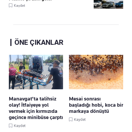
Kaydet
ÖNE ÇIKANLAR
Manavgat'ta talihsiz
Mesai sonrası
olay! İtfaiyeye yol
başladığı hobi, koca bir
vermek için kırmızıda
markaya dönüştü
geçince minibüse çarptı
Kaydet
Kaydet