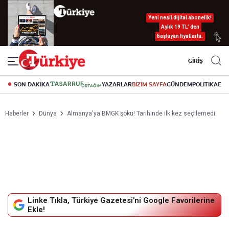
Yeni nesil dijital abonelik!
Aylık 19 TL’ den
başlayan fiyatlarla.
GİRİŞ
SON DAKİKA
YAZARLAR
BİZİM SAYFA
GÜNDEM
POLİTİKA
EK
Haberler
Dünya
Almanya'ya BMGK şoku! Tarihinde ilk kez seçilemedi
Linke Tıkla, Türkiye Gazetesi'ni Google Favorilerine
Ekle!