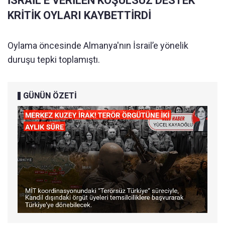
İSRAİL’E VERİLEN KOŞULSUZ DESTEK
KRİTİK OYLARI KAYBETTİRDİ
Oylama öncesinde Almanya'nın İsrail’e yönelik
duruşu tepki toplamıştı.
GÜNÜN ÖZETİ