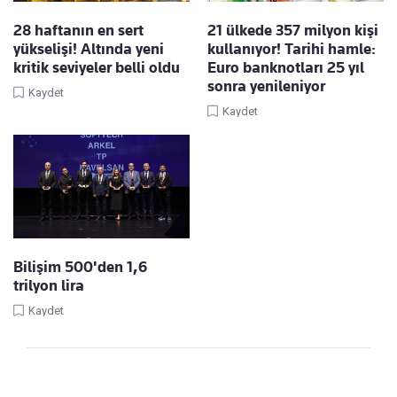
28 haftanın en sert
21 ülkede 357 milyon kişi
yükselişi! Altında yeni
kullanıyor! Tarihi hamle:
kritik seviyeler belli oldu
Euro banknotları 25 yıl
sonra yenileniyor
Kaydet
Kaydet
Bilişim 500'den 1,6
trilyon lira
Kaydet