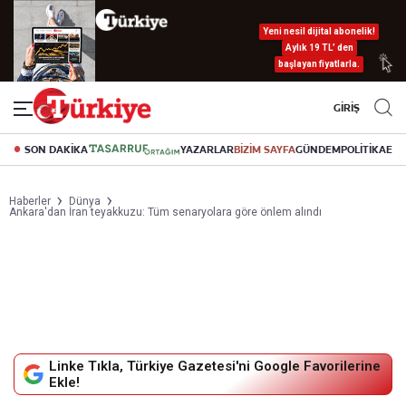
Yeni nesil dijital abonelik!
Aylık 19 TL’ den
başlayan fiyatlarla.
GİRİŞ
SON DAKİKA
YAZARLAR
BİZİM SAYFA
GÜNDEM
POLİTİKA
EK
Haberler
Dünya
Ankara'dan İran teyakkuzu: Tüm senaryolara göre önlem alındı
Linke Tıkla, Türkiye Gazetesi'ni Google Favorilerine
Ekle!