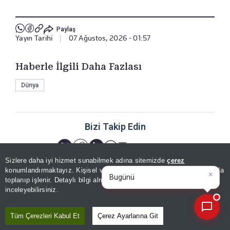
Paylaş
Yayın Tarihi
|
07 Ağustos, 2026 - 01:57
Haberle İlgili Daha Fazlası
Dünya
Bizi Takip Edin
Sizlere daha iyi hizmet sunabilmek adına sitemizde
çerez
×
Bugünün öne çıkan manşetleri
konumlandırmaktayız. Kişisel verileriniz, KVKK ve GDPR kapsamında
ve gelişmele
toplanıp işlenir. Detaylı bilgi almak için
Aydınlatma Metnimizi
📰
Son 30 güne ait haberleri, spor gelişmelerini veya yazar yazılarını sorgulayabilirsiniz.
inceleyebilirsiniz.
YORUMLAR
Tüm Çerezleri Kabul Et
Çerez Ayarlarına Git