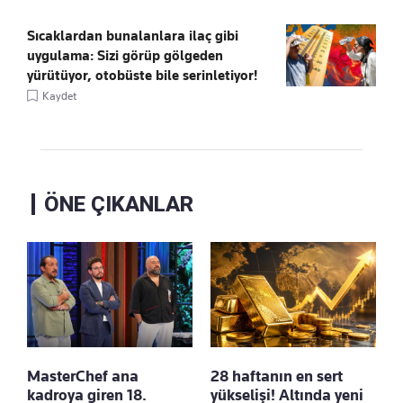
Sıcaklardan bunalanlara ilaç gibi
uygulama: Sizi görüp gölgeden
yürütüyor, otobüste bile serinletiyor!
Kaydet
ÖNE ÇIKANLAR
MasterChef ana
28 haftanın en sert
kadroya giren 18.
yükselişi! Altında yeni