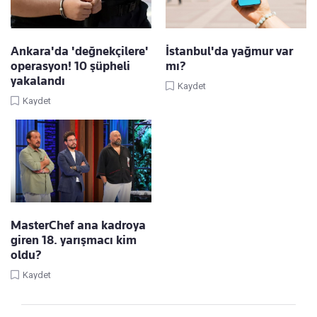
Ankara'da 'değnekçilere'
İstanbul'da yağmur var
operasyon! 10 şüpheli
mı?
yakalandı
Kaydet
Kaydet
MasterChef ana kadroya
giren 18. yarışmacı kim
oldu?
Kaydet