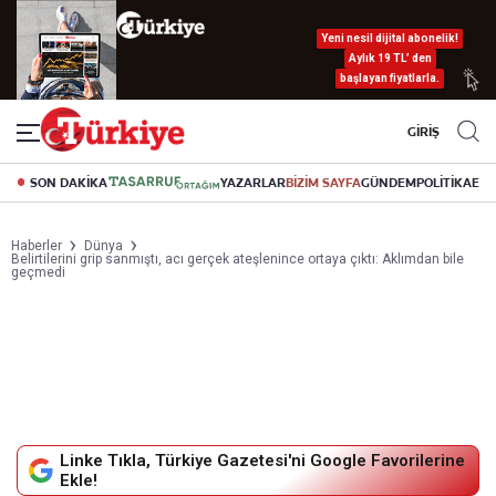
Yeni nesil dijital abonelik!
Aylık 19 TL’ den
başlayan fiyatlarla.
GİRİŞ
SON DAKİKA
YAZARLAR
BİZİM SAYFA
GÜNDEM
POLİTİKA
EK
Haberler
Dünya
Belirtilerini grip sanmıştı, acı gerçek ateşlenince ortaya çıktı: Aklımdan bile
geçmedi
Linke Tıkla, Türkiye Gazetesi'ni Google Favorilerine
Ekle!