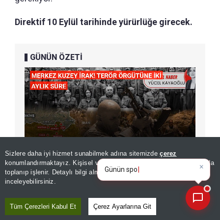
Direktif 10 Eylül tarihinde yürürlüğe girecek.
GÜNÜN ÖZETİ
×
Günün spor, gündem ve
Sizlere daha iyi hizmet sunabilmek adına sitemizde
çerez
ekonomi gelişmelerini analiz
konumlandırmaktayız. Kişisel verileriniz, KVKK ve GDPR kapsamında
edin!
toplanıp işlenir. Detaylı bilgi almak için
Aydınlatma Metnimizi
📰
Son 30 güne ait haberleri, spor gelişmelerini veya yazar yazılarını sorgulayabilirsiniz.
inceleyebilirsiniz.
ÖNERİLEN HABERLER
Tüm Çerezleri Kabul Et
Çerez Ayarlarına Git
DÜNYA