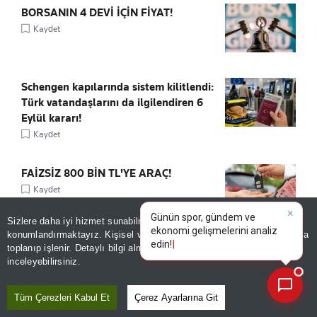
BORSANIN 4 DEVİ İÇİN FİYAT!
Kaydet
Schengen kapılarında sistem kilitlendi:
Türk vatandaşlarını da ilgilendiren 6
Eylül kararı!
Kaydet
FAİZSİZ 800 BİN TL'YE ARAÇ!
Kaydet
Sizlere daha iyi hizmet sunabilmek adına sitemizde
çerez
konumlandırmaktayız. Kişisel verileriniz, KVKK ve GDPR kapsamında
×
Günün spor, gündem v
toplanıp işlenir. Detaylı bilgi almak için
Aydınlatma Metnimizi
📰
Son 30 güne ait haberleri, spor gelişmelerini veya yazar yazılarını sorgulayabilirsiniz.
inceleyebilirsiniz.
ÖNE ÇIKANLAR
Tüm Çerezleri Kabul Et
Çerez Ayarlarına Git