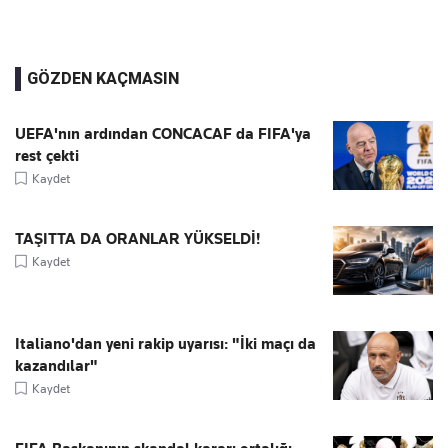
GÖZDEN KAÇMASIN
UEFA'nın ardından CONCACAF da FIFA'ya
rest çekti
Kaydet
TAŞITTA DA ORANLAR YÜKSELDİ!
Kaydet
Italiano'dan yeni rakip uyarısı: "İki maçı da
kazandılar"
Kaydet