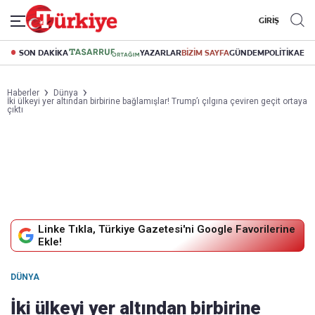
GİRİŞ
SON DAKİKA
YAZARLAR
BİZİM SAYFA
GÜNDEM
POLİTİKA
EK
Haberler
Dünya
İki ülkeyi yer altından birbirine bağlamışlar! Trump’ı çılgına çeviren geçit ortaya
çıktı
Linke Tıkla, Türkiye Gazetesi'ni Google Favorilerine
Ekle!
DÜNYA
İki ülkeyi yer altından birbirine