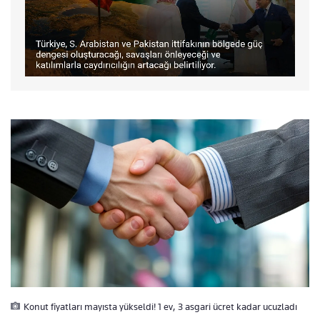
Konut fiyatları mayısta yükseldi! 1 ev, 3 asgari ücret kadar ucuzladı