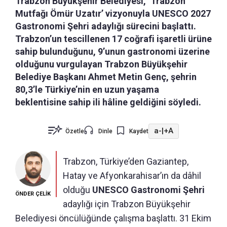
Trabzon Büyükşehir Belediyesi, ‘Trabzon
Mutfağı Ömür Uzatır’ vizyonuyla UNESCO 2027
Gastronomi Şehri adaylığı sürecini başlattı.
Trabzon’un tescillenen 17 coğrafi işaretli ürüne
sahip bulunduğunu, 9’unun gastronomi üzerine
olduğunu vurgulayan Trabzon Büyükşehir
Belediye Başkanı Ahmet Metin Genç, şehrin
80,3’le Türkiye’nin en uzun yaşama
beklentisine sahip ili hâline geldiğini söyledi.
a-
|
+A
Özetle
Dinle
Kaydet
Trabzon, Türkiye’den Gaziantep,
Hatay ve Afyonkarahisar’ın da dâhil
olduğu
UNESCO Gastronomi Şehri
ÖNDER ÇELİK
adaylığı için Trabzon Büyükşehir
Belediyesi öncülüğünde çalışma başlattı. 31 Ekim