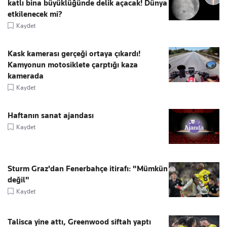
katlı bina büyüklüğünde delik açacak! Dünya
etkilenecek mi?
Kaydet
Kask kamerası gerçeği ortaya çıkardı!
Kamyonun motosiklete çarptığı kaza
kamerada
Kaydet
Haftanın sanat ajandası
Kaydet
Sturm Graz'dan Fenerbahçe itirafı: "Mümkün
değil"
Kaydet
Talisca yine attı, Greenwood siftah yaptı