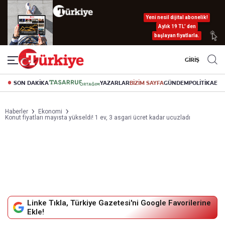
Yeni nesil dijital abonelik!
Aylık 19 TL’ den
başlayan fiyatlarla.
GİRİŞ
SON DAKİKA
YAZARLAR
BİZİM SAYFA
GÜNDEM
POLİTİKA
EK
Haberler
Ekonomi
Konut fiyatları mayısta yükseldi! 1 ev, 3 asgari ücret kadar ucuzladı
Linke Tıkla, Türkiye Gazetesi'ni Google Favorilerine
Ekle!