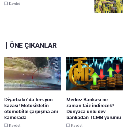
Kaydet
ÖNE ÇIKANLAR
Diyarbakır'da ters yön
Merkez Bankası ne
kazası! Motosikletin
zaman faiz indirecek?
otomobille çarpışma anı
Dünyaca ünlü dev
kamerada
bankadan TCMB yorumu
Kaydet
Kaydet