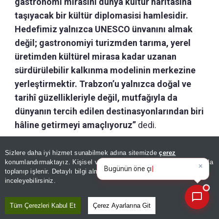
gastronomi mirasını dünya kültür haritasına
taşıyacak bir kültür diplomasisi hamlesidir.
Hedefimiz yalnızca UNESCO ünvanını almak
değil; gastronomiyi turizmden tarıma, yerel
üretimden kültürel mirasa kadar uzanan
sürdürülebilir kalkınma modelinin merkezine
yerleştirmektir. Trabzon’u yalnızca doğal ve
tarihî güzellikleriyle değil, mutfağıyla da
dünyanın tercih edilen destinasyonlarından biri
hâline getirmeyi amaçlıyoruz”
dedi.
Sizlere daha iyi hizmet sunabilmek adına sitemizde
çerez
×
ÖNERİLEN HABERLER
Bugünün öne çıkan manşetleri
konumlandırmaktayız. Kişisel verileriniz, KVKK ve GDPR kapsamında
ve gelişmeleri neler?
toplanıp işlenir. Detaylı bilgi almak için
Aydınlatma Metnimizi
📰
Son 30 güne ait haberleri, spor gelişmelerini veya yazar yazılarını sorgulayabilirsiniz.
YAŞAM
inceleyebilirsiniz.
Çorum mutfağı dünyaya
açılıyor! Unesco Listesi’ne
Tüm Çerezleri Kabul Et
Çerez Ayarlarına Git
girmek için hazırlıklar sürüyor