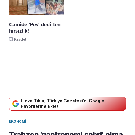
Camide ‘Pes’ dedirten
hırsızlık!
Kaydet
Linke Tıkla, Türkiye Gazetesi'ni Google
Favorilerine Ekle!
EKONOMI
Trabzon 'gastronomi şehri' olma