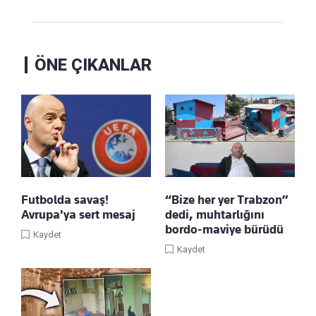
ÖNE ÇIKANLAR
Futbolda savaş!
“Bize her yer Trabzon”
Avrupa'ya sert mesaj
dedi, muhtarlığını
bordo-maviye bürüdü
Kaydet
Kaydet