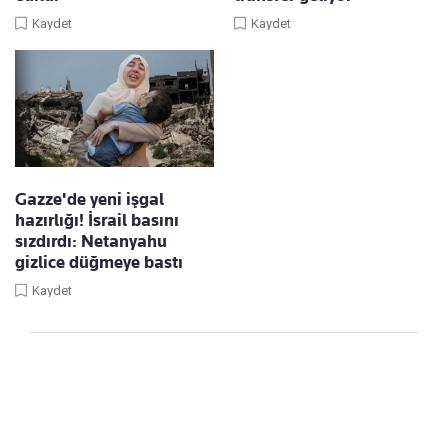
Kaydet
Kaydet
Gazze'de yeni işgal
hazırlığı! İsrail basını
sızdırdı: Netanyahu
gizlice düğmeye bastı
Kaydet