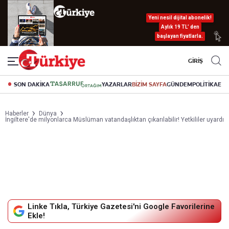
Yeni nesil dijital abonelik!
Aylık 19 TL’ den
başlayan fiyatlarla.
GİRİŞ
SON DAKİKA
YAZARLAR
BİZİM SAYFA
GÜNDEM
POLİTİKA
EK
Haberler
Dünya
İngiltere'de milyonlarca Müslüman vatandaşlıktan çıkarılabilir! Yetkililer uyardı
Linke Tıkla, Türkiye Gazetesi'ni Google Favorilerine
Ekle!