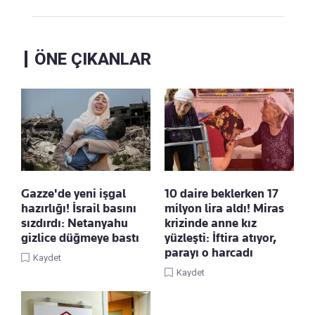
ÖNE ÇIKANLAR
Gazze'de yeni işgal
10 daire beklerken 17
hazırlığı! İsrail basını
milyon lira aldı! Miras
sızdırdı: Netanyahu
krizinde anne kız
gizlice düğmeye bastı
yüzleşti: İftira atıyor,
parayı o harcadı
Kaydet
Kaydet