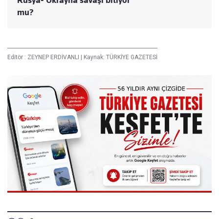
Rusya- Ukrayna savaşı bitiyor
mu?
Editör :
ZEYNEP ERDİVANLI
|
Kaynak: TÜRKİYE GAZETESİ