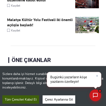
düzenleme kabul edildi
Kaydet
Malatya Kültür Yolu Festivali iki önemli
açılışla başladı!
Kaydet
ÖNE ÇIKANLAR
Sizlere daha iyi hizmet sunabilmek adına sitemizde
çerez
konumlandırmaktayız. Kişisel verileriniz, KVKK ve GDPR kapsamında
×
Bugünkü yazarların k
|
toplanıp işlenir. Detaylı bilgi almak için
Aydınlatma Metnimizi
📰
Son 30 güne ait haberleri, spor gelişmelerini veya yazar yazılarını sorgulayabilirsiniz.
inceleyebilirsiniz.
Tüm Çerezleri Kabul Et
Çerez Ayarlarına Git
Tuzla'da mağduriyetin
Beşikçioğlu'na sahip