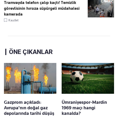
Tramvayda telefon çalıp kaçtı! Temizlik
görevlisinin hırsıza süpürgeli müdahalesi
kamerada
Kaydet
ÖNE ÇIKANLAR
Gazprom açıkladı:
Ümraniyespor-Mardin
Avrupa'nın doğal gaz
1969 maçı hangi
depolarında tarihi düşüş
kanalda?