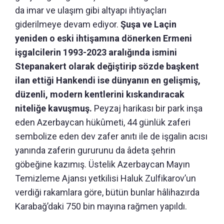
da imar ve ulaşım gibi altyapı ihtiyaçları
giderilmeye devam ediyor.
Şuşa ve Laçin
yeniden o eski ihtişamına dönerken Ermeni
işgalcilerin 1993-2023 aralığında ismini
Stepanakert olarak değiştirip sözde başkent
ilan ettiği Hankendi ise dünyanın en gelişmiş,
düzenli, modern kentlerini kıskandıracak
niteliğe kavuşmuş.
Peyzaj harikası bir park inşa
eden Azerbaycan hükûmeti, 44 günlük zaferi
sembolize eden dev zafer anıtı ile de işgalin acısı
yanında zaferin gururunu da âdeta şehrin
göbeğine kazımış. Üstelik Azerbaycan Mayın
Temizleme Ajansı yetkilisi Haluk Zulfikarov’un
verdiği rakamlara göre, bütün bunlar hâlihazırda
Karabağ’daki 750 bin mayına rağmen yapıldı.