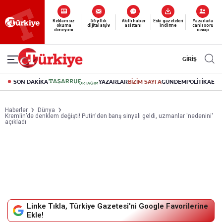
Yeni nesil dijital
Reklamsız
56 yıllık
Akıllı haber
Eski gazeteleri
Yazarlarla
okuma
dijital arşiv
asistanı
indirme
canlı soru
abonelik 19 TL’den başlayan fiyatlarla.
deneyimi
cevap
GİRİŞ
SON DAKİKA
YAZARLAR
BİZİM SAYFA
GÜNDEM
POLİTİKA
EK
Haberler
Dünya
Kremlin’de denklem değişti! Putin'den barış sinyali geldi, uzmanlar 'nedenini'
açıkladı
Linke Tıkla, Türkiye Gazetesi'ni Google Favorilerine
Ekle!