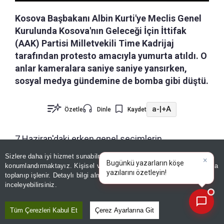
Kosova Başbakanı Albin Kurti'ye Meclis Genel
Kurulunda Kosova'nın Geleceği İçin İttifak
(AAK) Partisi Milletvekili Time Kadrijaj
tarafından protesto amacıyla yumurta atıldı. O
anlar kameralara saniye saniye yansırken,
sosyal medya gündemine de bomba gibi düştü.
a-
|
+A
Özetle
Dinle
Kaydet
7 Haziran'daki erken genel seçimlerin
sonuçlarının kesinleşmesinin ardından Kosova
Sizlere daha iyi hizmet sunabilmek adına sitemizde
çerez
Meclisinin yeni başkanı ile yardımcılarını seçmek
konumlandırmaktayız. Kişisel verileriniz, KVKK ve GDPR kapsamında
×
Bugünkü yazarların köşe yazıl
|
toplanıp işlenir. Detaylı bilgi almak için
Aydınlatma Metnimizi
üzere genel kurul toplandı. Seçimden birinci
📰
Son 30 güne ait haberleri, spor gelişmelerini veya yazar yazılarını sorgulayabilirsiniz.
inceleyebilirsiniz.
çıkan Kendin Karar Al Hareketi'nin
(Vetevendosje) Genel Başkanı ve Başbakan Kurti,
Tüm Çerezleri Kabul Et
Çerez Ayarlarına Git
kürsüde yaptığı konuşmada, diğer siyasi partilerle