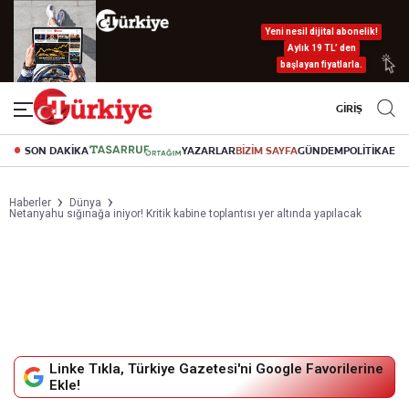
Yeni nesil dijital abonelik!
Aylık 19 TL’ den
başlayan fiyatlarla.
GİRİŞ
SON DAKİKA
YAZARLAR
BİZİM SAYFA
GÜNDEM
POLİTİKA
EK
Haberler
Dünya
Netanyahu sığınağa iniyor! Kritik kabine toplantısı yer altında yapılacak
Linke Tıkla, Türkiye Gazetesi'ni Google Favorilerine
Ekle!