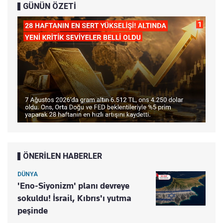
GÜNÜN ÖZETİ
ÖNERİLEN HABERLER
DÜNYA
'Eno-Siyonizm' planı devreye
sokuldu! İsrail, Kıbrıs'ı yutma
peşinde