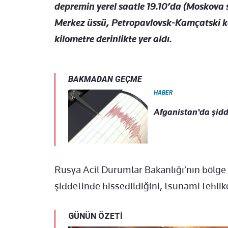
depremin yerel saatle 19.10’da (Moskova s
Merkez üssü, Petropavlovsk-Kamçatski ke
kilometre derinlikte yer aldı.
BAKMADAN GEÇME
HABER
Afganistan'da şidde
Rusya Acil Durumlar Bakanlığı’nın bölge 
şiddetinde hissedildiğini, tsunami tehli
GÜNÜN ÖZETİ