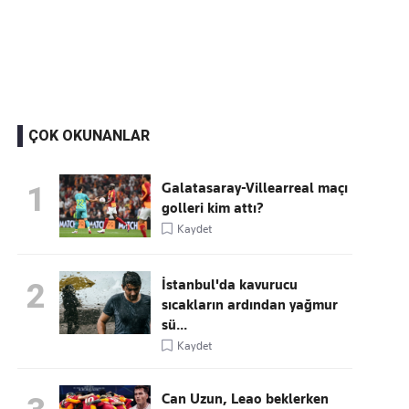
Kaçırmayın
Ücretsiz üye olun, gündemi şekillendiren gelişmeleri önce siz duyun
ÇOK OKUNANLAR
Galatasaray-Villearreal maçı
1
golleri kim attı?
Kaydet
İstanbul'da kavurucu
2
sıcakların ardından yağmur
sü...
Kaydet
Can Uzun, Leao beklerken