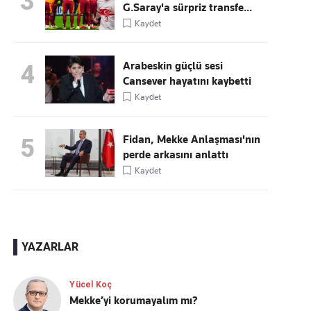
3
G.Saray'a sürpriz transfe...
Kaydet
Arabeskin güçlü sesi
4
Cansever hayatını kaybetti
Kaydet
Fidan, Mekke Anlaşması'nın
5
perde arkasını anlattı
Kaydet
YAZARLAR
Yücel Koç
Mekke’yi korumayalım mı?