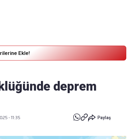
Haber Verin
Editör masamıza bilgi ve materyal göndermek için
tıklayın
ilerine Ekle!
üklüğünde deprem
025 - 11:35
Paylaş