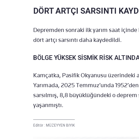
DÖRT ARTÇI SARSINTI KAYD
Depremden sonraki ilk yarım saat içinde
dört artçı sarsıntı daha kaydedildi.
BÖLGE YÜKSEK SİSMİK RİSK ALTIND
Kamçatka, Pasifik Okyanusu üzerindeki a
Yarımada, 2025 Temmuz’unda 1952’den 
sarsılmış, 8,8 büyüklüğündeki o deprem s
yaşanmıştı.
Editör :
MÜZEYYEN BIYIK