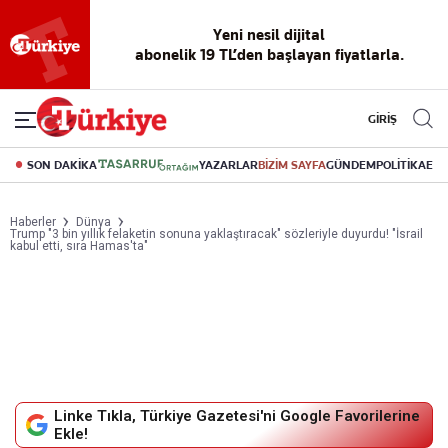
Reklamsız
56 yıllık
Akıllı haber
Eski gazeteleri
Yazarlarla
okuma
dijital arşiv
asistanı
indirme
canlı soru
deneyimi
cevap
GİRİŞ
SON DAKİKA
YAZARLAR
BİZİM SAYFA
GÜNDEM
POLİTİKA
EK
Haberler
Dünya
Trump "3 bin yıllık felaketin sonuna yaklaştıracak" sözleriyle duyurdu! "İsrail
kabul etti, sıra Hamas'ta"
Linke Tıkla, Türkiye Gazetesi'ni Google Favorilerine
Ekle!