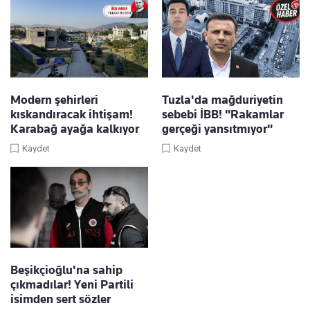
Modern şehirleri
Tuzla'da mağduriyetin
kıskandıracak ihtişam!
sebebi İBB! "Rakamlar
Karabağ ayağa kalkıyor
gerçeği yansıtmıyor"
Kaydet
Kaydet
Beşikçioğlu'na sahip
çıkmadılar! Yeni Partili
isimden sert sözler