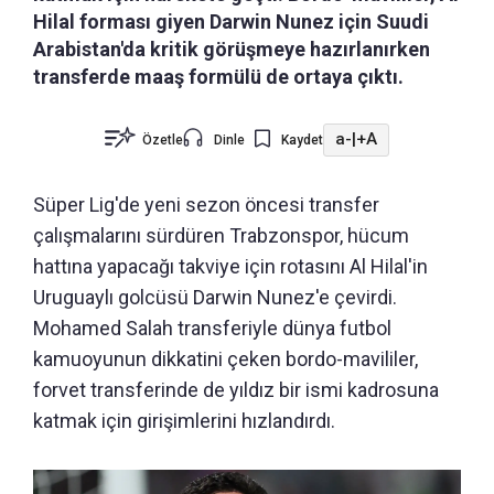
Hilal forması giyen Darwin Nunez için Suudi
Arabistan'da kritik görüşmeye hazırlanırken
transferde maaş formülü de ortaya çıktı.
a-
|
+A
Özetle
Dinle
Kaydet
Süper Lig'de yeni sezon öncesi transfer
çalışmalarını sürdüren Trabzonspor, hücum
hattına yapacağı takviye için rotasını Al Hilal'in
Uruguaylı golcüsü Darwin Nunez'e çevirdi.
Mohamed Salah transferiyle dünya futbol
kamuoyunun dikkatini çeken bordo-mavililer,
forvet transferinde de yıldız bir ismi kadrosuna
katmak için girişimlerini hızlandırdı.