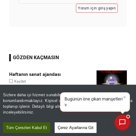
Yorum için giriş yapın
GÖZDEN KAÇMASIN
Haftanın sanat ajandası
Kaydet
Sizlere daha iyi hizmet sunabilmek adına sitemizde
çerez
×
Bugünün öne çıkan manşetleri
konumlandırmaktayız. Kişisel verileriniz, KVKK ve GDPR kapsamında
ve gelişmeleri neler?
Sturm Graz'dan Fenerbahçe itirafı:
toplanıp işlenir. Detaylı bilgi almak için
Aydınlatma Metnimizi
📰
Son 30 güne ait haberleri, spor gelişmelerini veya yazar yazılarını sorgulayabilirsiniz.
inceleyebilirsiniz.
"Mümkün değil"
Kaydet
Tüm Çerezleri Kabul Et
Çerez Ayarlarına Git