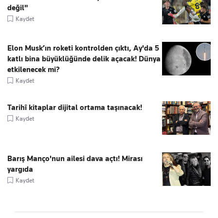
değil"
Kaydet
Elon Musk’ın roketi kontrolden çıktı, Ay'da 5
katlı bina büyüklüğünde delik açacak! Dünya
etkilenecek mi?
Kaydet
Tarihî kitaplar dijital ortama taşınacak!
Kaydet
Barış Manço'nun ailesi dava açtı! Mirası
yargıda
Kaydet