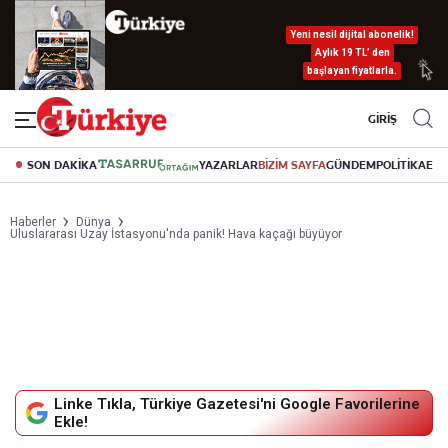
Yeni nesil dijital abonelik!
Aylık 19 TL’ den
başlayan fiyatlarla.
GİRİŞ
SON DAKİKA
YAZARLAR
BİZİM SAYFA
GÜNDEM
POLİTİKA
EK
Haberler
Dünya
Uluslararası Uzay İstasyonu'nda panik! Hava kaçağı büyüyor
Linke Tıkla, Türkiye Gazetesi'ni Google Favorilerine
Ekle!