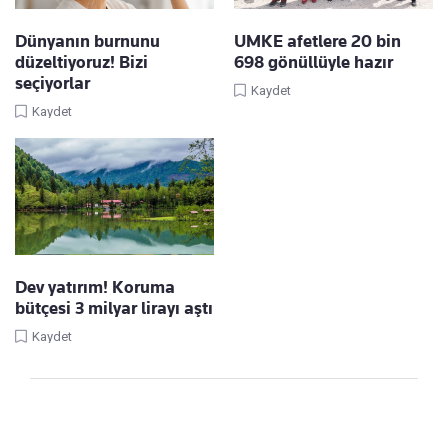
Dünyanın burnunu
UMKE afetlere 20 bin
düzeltiyoruz! Bizi
698 gönüllüyle hazır
seçiyorlar
Kaydet
Kaydet
Dev yatırım! Koruma
bütçesi 3 milyar lirayı aştı
Kaydet