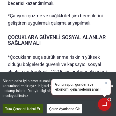
becerisi kazandırılmalı.
*Çatışma çözme ve sağlıklı iletişim becerilerini
geliştiren uygulamalı çalışmalar yapılmalı.
ÇOCUKLARA GÜVENLİ SOSYAL ALANLAR
SAĞLANMALI
*Çocukların suça sürüklenme riskinin yüksek
olduğu bölgelerde güvenli ve kapsayıcı sosyal
alanlar oluşturulmalı. 12-18 yaş grubundaki çocuk
×
ve gençlerin bu alanlara ücretsiz erişimi
Günün spor, gündem ve
Sizlere daha iyi hizmet sunabilmek adına sitemizde
çerez
ekonomi gelişmelerini analiz
sağlanmalı.
konumlandırmaktayız. Kişisel verileriniz, KVKK ve GDPR kapsamında
edin!
toplanıp işlenir. Detaylı bilgi almak için
Aydınlatma Metnimizi
📰
Son 30 güne ait haberleri, spor gelişmelerini veya yazar yazılarını sorgulayabilirsiniz.
inceleyebilirsiniz.
*Çocuklara spor, sanat, kültür ve bilim
faaliyetlerinden ücretsiz yararlanma imkânı
Tüm Çerezleri Kabul Et
Çerez Ayarlarına Git
sunulmalı.