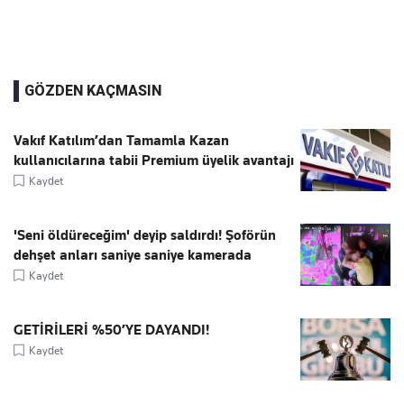
GÖZDEN KAÇMASIN
Vakıf Katılım’dan Tamamla Kazan
kullanıcılarına tabii Premium üyelik avantajı
Kaydet
'Seni öldüreceğim' deyip saldırdı! Şoförün
dehşet anları saniye saniye kamerada
Kaydet
GETİRİLERİ %50’YE DAYANDI!
Kaydet