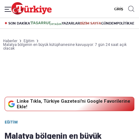
GİRİŞ
SON DAKİKA
YAZARLAR
BİZİM SAYFA
GÜNDEM
POLİTİKA
EK
Haberler
Eğitim
Malatya bölgenin en büyük kütüphanesine kavuşuyor: 7 gün 24 saat açık
olacak
Linke Tıkla, Türkiye Gazetesi'ni Google Favorilerine
Ekle!
EĞITIM
Malatya bölgenin en büyük