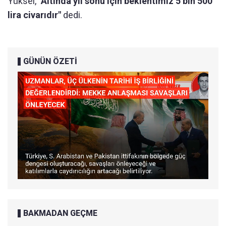
Yüksel,
"Altında yıl sonu için beklentimiz 5 bin 500
lira civarıdır"
dedi.
GÜNÜN ÖZETİ
BAKMADAN GEÇME