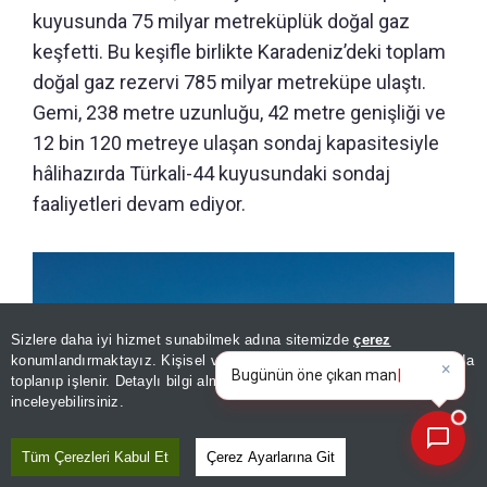
kuyusunda 75 milyar metreküplük doğal gaz
keşfetti. Bu keşifle birlikte Karadeniz’deki toplam
doğal gaz rezervi 785 milyar metreküpe ulaştı.
Gemi, 238 metre uzunluğu, 42 metre genişliği ve
12 bin 120 metreye ulaşan sondaj kapasitesiyle
hâlihazırda Türkali-44 kuyusundaki sondaj
faaliyetleri devam ediyor.
Sizlere daha iyi hizmet sunabilmek adına sitemizde
çerez
×
Bugünün öne çıkan manşetleri
konumlandırmaktayız. Kişisel verileriniz, KVKK ve GDPR kapsamında
ve gelişmeleri neler?
toplanıp işlenir. Detaylı bilgi almak için
Aydınlatma Metnimizi
📰
Son 30 güne ait haberleri, spor gelişmelerini veya yazar yazılarını sorgulayabilirsiniz.
inceleyebilirsiniz.
Tüm Çerezleri Kabul Et
Çerez Ayarlarına Git