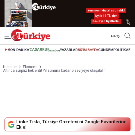
Yeni nesil dijital abonelik!
Aylık 19 TL’ den
başlayan fiyatlarla.
GİRİŞ
SON DAKİKA
YAZARLAR
BİZİM SAYFA
GÜNDEM
POLİTİKA
EK
Haberler
Ekonomi
Altında sürpriz beklenti! Yıl sonuna kadar o seviyeye ulaşabilir
Linke Tıkla, Türkiye Gazetesi'ni Google Favorilerine
Ekle!