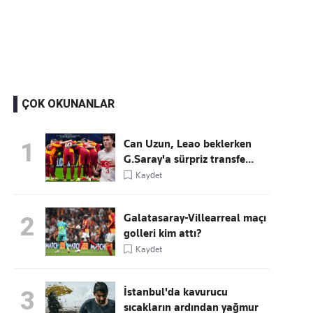
Kaçırmayın
Ücretsiz üye olun, gündemi şekillendiren gelişmeleri önce siz duyun
ÇOK OKUNANLAR
Can Uzun, Leao beklerken
1
G.Saray'a sürpriz transfe...
Kaydet
Galatasaray-Villearreal maçı
2
golleri kim attı?
Kaydet
İstanbul'da kavurucu
3
sıcakların ardından yağmur