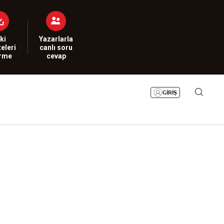
Bizim Sayfa
Namaz Vakitleri
Sesli Yayınlar
ki
Yazarlarla
eleri
canlı soru
irme
cevap
GİRİŞ