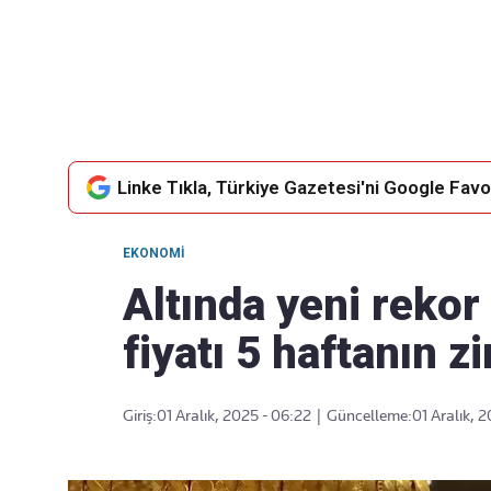
Takip Edin
Favori mecralarınızda haber akışımıza ulaşın
Linke Tıkla, Türkiye Gazetesi'ni Google Favor
EKONOMI
Altında yeni rekor
fiyatı 5 haftanın z
Giriş:
01 Aralık, 2025 - 06:22
|
Güncelleme:
01 Aralık, 