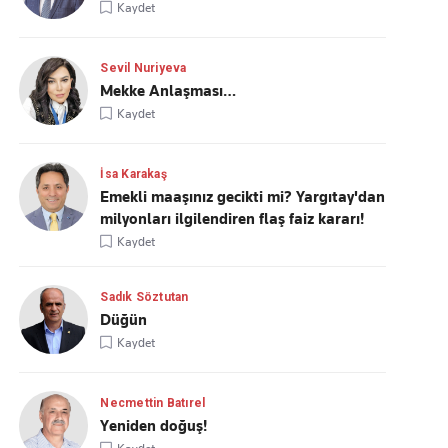
Kaydet
Sevil Nuriyeva
Mekke Anlaşması…
Kaydet
İsa Karakaş
Emekli maaşınız gecikti mi? Yargıtay'dan
milyonları ilgilendiren flaş faiz kararı!
Kaydet
Sadık Söztutan
Düğün
Kaydet
Necmettin Batırel
Yeniden doğuş!