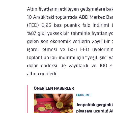
Altın fiyatlarını etkileyen gelişmelere ba
10 Aralık’taki toplantıda ABD Merkez B
(FED) 0,25 baz puanlık faiz indirimi b
%87 gibi yüksek bir tahminle fiyatlanıy
gelen son ekonomik verilerin zayıf bi
işaret etmesi ve bazı FED üyelerini
toplantıda faiz indirimi için “yeşil ışık” y
dolar endeksi de zayıflardı ve 100 se
altına geriledi.
ÖNERİLEN HABERLER
EKONOMİ
Jeopolitik gerginli
piyasayı uçurdu! Al