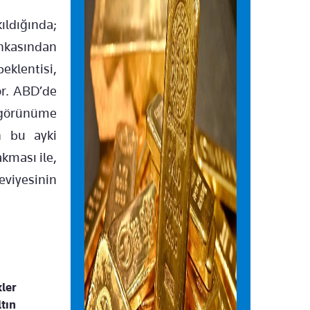
kıldığında;
ankasından
eklentisi,
or. ABD’de
r görünüme
n bu ayki
akması ile,
viyesinin
kler
tın