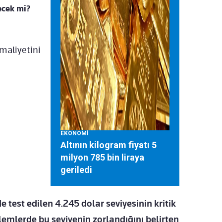
ecek mi?
aliyetini
EKONOMİ
Altının kilogram fiyatı 5
milyon 785 bin liraya
geriledi
 test edilen 4.245 dolar seviyesinin kritik
lemlerde bu seviyenin zorlandığını belirten