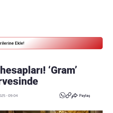
Haber Verin
Editör masamıza bilgi ve materyal göndermek için
tıklayın
ilerine Ekle!
 hesapları! ‘Gram’
irvesinde
2025 - 09:04
Paylaş