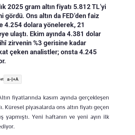
lık 2025 gram altın fiyatı 5.812 TL’yi
i gördü. Ons altın da FED’den faiz
erde 4.254 dolara yönelerek, 21
ye ulaştı. Ekim ayında 4.381 dolar
rihî zirvenin %3 gerisine kadar
kkat çeken analistler; onsta 4.245
or.
a-
|
+A
et
ltın fiyatlarında kasım ayında gerçekleşen
ı. Küresel piyasalarda ons altın fiyatı geçen
 yapmıştı. Yeni haftanın ve yeni ayın ilk
diyor.