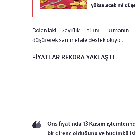
yükselecek mi düş
Dolardaki zayıflık, altını tutmanın m
düşürerek sarı metale destek oluyor.
FİYATLAR REKORA YAKLAŞTI
Ons fiyatında 13 Kasım işlemlerinde
bir direnç olduğunu ve bugünkü iş