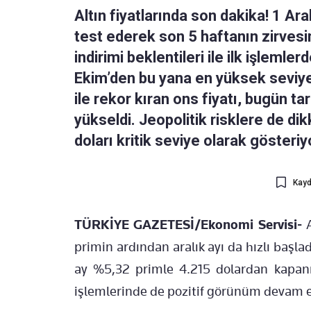
Altın fiyatlarında son dakika! 1 Ara
test ederek son 5 haftanın zirvesin
indirimi beklentileri ile ilk işleml
Ekim’den bu yana en yüksek seviye
ile rekor kıran ons fiyatı, bugün ta
yükseldi. Jeopolitik risklere de di
doları kritik seviye olarak gösteriy
Kayd
T
ÜRKİYE GAZETESİ/Ekonomi Servisi-
A
primin ardından aralık ayı da hızlı başlad
ay %5,32 primle 4.215 dolardan kapanış
işlemlerinde de pozitif görünüm devam e