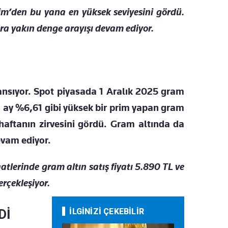
Ekim’den bu yana en yüksek seviyesini gördü.
ara yakın denge arayışı devam ediyor.
yansıyor. Spot piyasada 1 Aralık 2025 gram
çen ay %6,61 gibi yüksek bir prim yapan gram
 haftanın zirvesini gördü. Gram altında da
evam ediyor.
lerinde gram altın satış fiyatı 5.890 TL ve
erçekleşiyor.
Dİ
İLGİNİZİ ÇEKEBİLİR