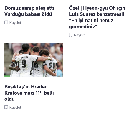
Domuz sanıp ateş etti!
Özel | Hyeon-gyu Oh için
Vurduğu babası öldü
Luis Suarez benzetmesi!
"En iyi halini henüz
Kaydet
görmediniz"
Kaydet
Beşiktaş'ın Hradec
Kralove maçı 11'i belli
oldu
Kaydet