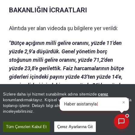
BAKANLIĞIN İCRAATLARI
Alıntıda yer alan videoda şu bilgilere yer verildi:
"Bütçe açığının milli gelire oranını, yüzde 11'den
yüzde 2,9'a düşürdük. Genel yönetim borç
stoğunun milli gelire oranını, yüzde 71,2'den
yüzde 23,8'e gerilettik. Faiz harcamalarının bütçe
giderleri içindeki payını yüzde 43'ten yüzde 14'e,
vergi gelirleri içindeki payını yüzde 86'dan yüzde
18,6'ya düşürerek, kamu maliyesini daha güçlü bir
Sizlere daha iyi hizmet sunabilmek adına sitemizde
çerez
konumlandırmaktayız. Kişisel verileriniz, KVKK ve GDPR kapsamında
yapıya kavuşturduk. 1975-2001 döneminde
×
Bugünün öne çıkan manşetl
toplanıp işlenir. Detaylı bilgi almak için
Aydınlatma Metnimizi
📰
Türkiye'ye gelen toplam doğrudan yabancı yatırım
Son 30 güne ait haberleri, spor gelişmelerini veya yazar yazılarını sorgulayabilirsiniz.
inceleyebilirsiniz.
14 milyar dolar seviyesindeyken, 2002-2025
döneminde bu rakam 288,9 milyar dolara ulaştı.
Tüm Çerezleri Kabul Et
Çerez Ayarlarına Git