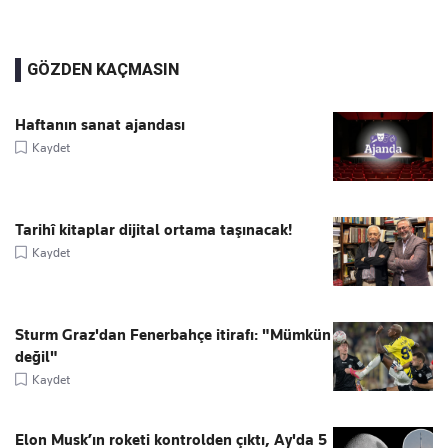
GÖZDEN KAÇMASIN
Haftanın sanat ajandası
Kaydet
Tarihî kitaplar dijital ortama taşınacak!
Kaydet
Sturm Graz'dan Fenerbahçe itirafı: "Mümkün
değil"
Kaydet
Elon Musk’ın roketi kontrolden çıktı, Ay'da 5