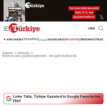
Yeni nesil dijital abonelik!
Aylık 19 TL’ den
başlayan fiyatlarla.
GİRİŞ
SON DAKİKA
YAZARLAR
BİZİM SAYFA
GÜNDEM
POLİTİKA
EK
Haberler
Ekonomi
Binlerce yolcu, yüzlerce personel... Dev gemi Bodrum'da
Linke Tıkla, Türkiye Gazetesi'ni Google Favorilerine
Ekle!