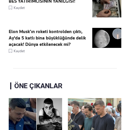
BES YATIRIMCISININ YANILGISI!
Kaydet
Elon Musk’ın roketi kontrolden çıktı,
Ay'da 5 katlı bina büyüklüğünde delik
açacak! Dünya etkilenecek mi?
Kaydet
ÖNE ÇIKANLAR