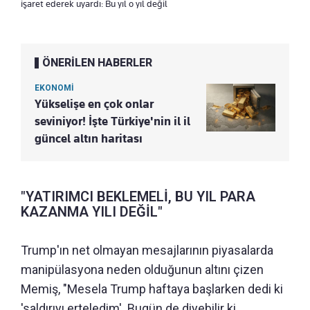
işaret ederek uyardı: Bu yıl o yıl değil
ÖNERİLEN HABERLER
EKONOMİ
Yükselişe en çok onlar
seviniyor! İşte Türkiye'nin il il
güncel altın haritası
"YATIRIMCI BEKLEMELİ, BU YIL PARA
KAZANMA YILI DEĞİL"
Trump'ın net olmayan mesajlarının piyasalarda
manipülasyona neden olduğunun altını çizen
Memiş, "Mesela Trump haftaya başlarken dedi ki
'saldırıyı erteledim'. Bugün de diyebilir ki