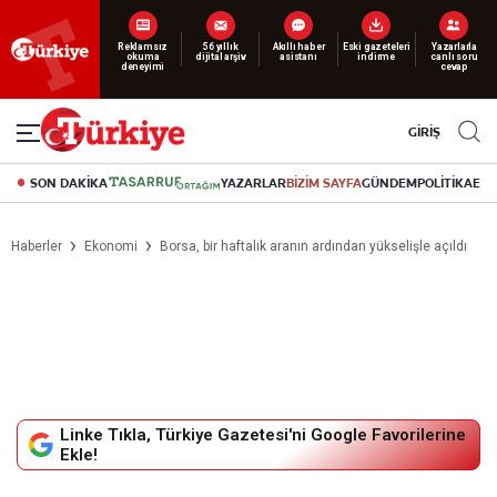
Yeni nesil dijital
abonelik 19 TL’den başlayan fiyatlarla.
GİRİŞ
SON DAKİKA
YAZARLAR
BİZİM SAYFA
GÜNDEM
POLİTİKA
EK
Haberler
Ekonomi
Borsa, bir haftalık aranın ardından yükselişle açıldı
Linke Tıkla, Türkiye Gazetesi'ni Google Favorilerine
Ekle!