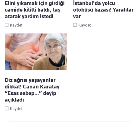
Elini yıkamak için girdiği
İstanbul'da yolcu
camide kilitli kaldı, taş
otobüsü kazası! Yaralılar
atarak yardım istedi
var
Kaydet
Kaydet
Diz ağrısı yaşayanlar
dikkat! Canan Karatay
“Esas sebep…” deyip
açıkladı
Kaydet