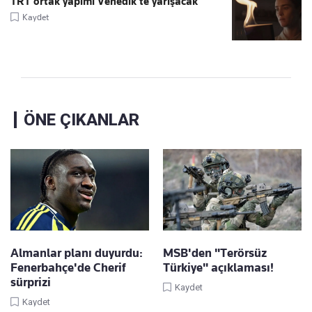
TRT ortak yapımı Venedik’te yarışacak
Kaydet
ÖNE ÇIKANLAR
Almanlar planı duyurdu:
MSB'den "Terörsüz
Fenerbahçe'de Cherif
Türkiye" açıklaması!
sürprizi
Kaydet
Kaydet