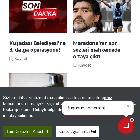
Kuşadası Belediyesi'ne
Maradona'nın son
3. dalga operasyonu!
sözleri mahkemede
ortaya çıktı
Kaydet
Kaydet
Sizlere daha iyi hizmet sunabilmek adına sitemizde
çerez
×
Bugünün öne çıkan manşetleri
konumlandırmaktayız. Kişisel verileriniz, KVKK ve GDPR kapsamında
ve gelişmeleri neler?
toplanıp işlenir. Detaylı bilgi almak için
Aydınlatma Metnimizi
📰
Son 30 güne ait haberleri, spor gelişmelerini veya yazar yazılarını sorgulayabilirsiniz.
inceleyebilirsiniz.
ASKİ su kesintisi 7
Ağustos 2026
Tüm Çerezleri Kabul Et
Çerez Ayarlarına Git
Kaydet