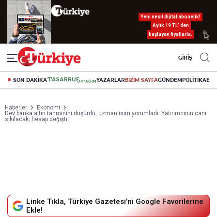
Yeni nesil dijital abonelik!
Aylık 19 TL’ den
başlayan fiyatlarla.
GİRİŞ
SON DAKİKA
YAZARLAR
BİZİM SAYFA
GÜNDEM
POLİTİKA
EK
Haberler
Ekonomi
Dev banka altın tahminini düşürdü, uzman isim yorumladı: Yatırımcının canı
sıkılacak, hesap değişti!
Linke Tıkla, Türkiye Gazetesi'ni Google Favorilerine
Ekle!