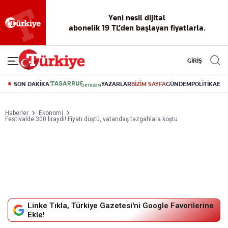
Yeni nesil dijital
abonelik 19 TL’den başlayan fiyatlarla.
GİRİŞ
SON DAKİKA
YAZARLAR
BİZİM SAYFA
GÜNDEM
POLİTİKA
EK
Haberler
Ekonomi
Festivalde 300 liraydı! Fiyatı düştü, vatandaş tezgahlara koştu
Linke Tıkla, Türkiye Gazetesi'ni Google Favorilerine
Ekle!