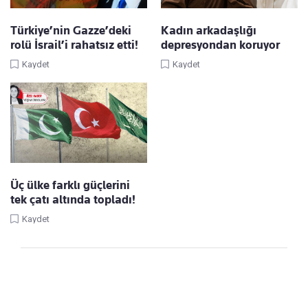
Türkiye’nin Gazze’deki
Kadın arkadaşlığı
rolü İsrail’i rahatsız etti!
depresyondan koruyor
Kaydet
Kaydet
Üç ülke farklı güçlerini
tek çatı altında topladı!
Kaydet