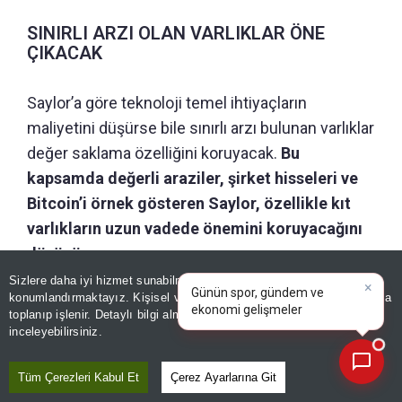
SINIRLI ARZI OLAN VARLIKLAR ÖNE
ÇIKACAK
Saylor’a göre teknoloji temel ihtiyaçların
maliyetini düşürse bile sınırlı arzı bulunan varlıklar
değer saklama özelliğini koruyacak.
Bu
kapsamda değerli araziler, şirket hisseleri ve
Bitcoin’i örnek gösteren Saylor, özellikle kıt
varlıkların uzun vadede önemini koruyacağını
düşünüyor.
×
Günün spor, gündem ve
Sizlere daha iyi hizmet sunabilmek adına sitemizde
çerez
ekonomi gelişmelerini analiz
konumlandırmaktayız. Kişisel verileriniz, KVKK ve GDPR kapsamında
edin!
|
toplanıp işlenir. Detaylı bilgi almak için
Aydınlatma Metnimizi
📰
Son 30 güne ait haberleri, spor gelişmelerini veya yazar yazılarını sorgulayabilirsiniz.
inceleyebilirsiniz.
Tüm Çerezleri Kabul Et
Çerez Ayarlarına Git