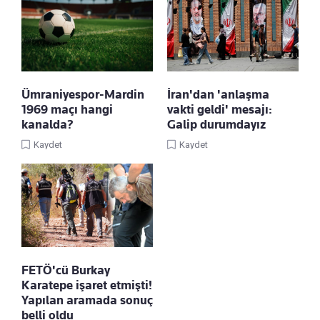
Ümraniyespor-Mardin
İran'dan 'anlaşma
1969 maçı hangi
vakti geldi' mesajı:
kanalda?
Galip durumdayız
Kaydet
Kaydet
FETÖ'cü Burkay
Karatepe işaret etmişti!
Yapılan aramada sonuç
belli oldu