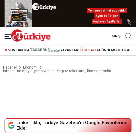
Yeni nesil dijital abonelik!
Aylık 19 TL’ den
başlayan fiyatlarla.
GİRİŞ
SON DAKİKA
YAZARLAR
BİZİM SAYFA
GÜNDEM
POLİTİKA
EK
Haberler
Ekonomi
İstanbul’un mayıs şampiyonları! Karpuz rekor kırdı, kiraz cep yaktı
Linke Tıkla, Türkiye Gazetesi'ni Google Favorilerine
Ekle!