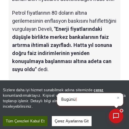
Petrol fiyatlarının 80 doların altına
gerilemesinin enflasyon baskısını hafiflettiğini
vurgulayan Develi,
"Enerji fiyatlarındaki
düşüşle birlikte merkez bankalarının faiz
artırma ihtimali zayıfladı. Hatta yıl sonuna
doğru faiz indirimlerinin yeniden
konuşulmaya başlanması altına adeta can
suyu oldu"
dedi.
Sizlere daha iyi hizmet sunabilmek adına sitemizde
çerez
×
Bugünün öne çıkan manşetleri
konumlandırmaktayız. Kişisel verileriniz, KVKK ve GDPR kapsamında
ve gelişmele
|
toplanıp işlenir. Detaylı bilgi almak için
Aydınlatma Metnimizi
📰
Son 30 güne ait haberleri, spor gelişmelerini veya yazar yazılarını sorgulayabilirsiniz.
inceleyebilirsiniz.
Tüm Çerezleri Kabul Et
Çerez Ayarlarına Git