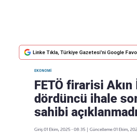
Takip Edin
Favori mecralarınızda haber akışımıza ulaşın
Linke Tıkla, Türkiye Gazetesi'ni Google Favor
EKONOMI
FETÖ firarisi Akın 
dördüncü ihale son
sahibi açıklanmad
Giriş:
01 Ekim, 2025 - 08:35
|
Güncelleme:
01 Ekim, 20