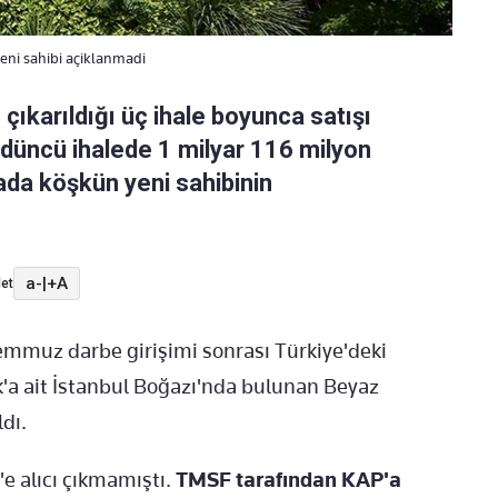
 Yeni sahibi açiklanmadi
e çıkarıldığı üç ihale boyunca satışı
düncü ihalede 1 milyar 116 milyon
mada köşkün yeni sahibinin
a-
|
+A
et
mmuz darbe girişimi sonrası Türkiye'deki
ek'a ait İstanbul Boğazı'nda bulunan Beyaz
ldı.
e alıcı çıkmamıştı.
TMSF tarafından KAP'a