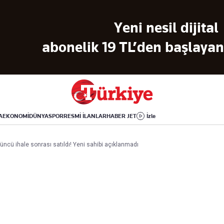
Dünya
Yaşam
Kültür-Sanat
Yeni nesil dijital
Orta Doğu
Sağlık
Sinema
Avrupa
Hava Durumu
Arkeoloji
abonelik 19 TL’den başlayan 
Amerika
Yemek
Kitap
Afrika
Seyahat
Tarih
İsrail-Gazze
Aktüel
A
EKONOMİ
DÜNYA
SPOR
RESMİ İLANLAR
HABER JET
İzle
Uygulamalar
rdüncü ihale sonrası satıldı! Yeni sahibi açıklanmadı
rı