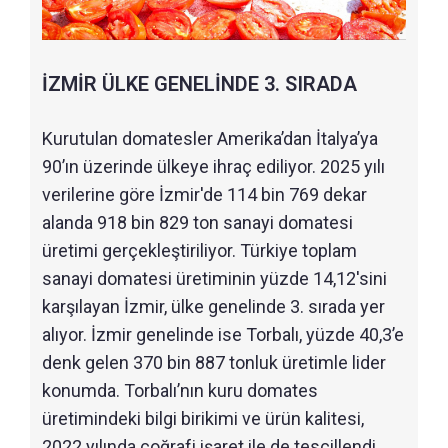
İZMİR ÜLKE GENELİNDE 3. SIRADA
Kurutulan domatesler Amerika’dan İtalya’ya
90’ın üzerinde ülkeye ihraç ediliyor. 2025 yılı
verilerine göre İzmir'de 114 bin 769 dekar
alanda 918 bin 829 ton sanayi domatesi
üretimi gerçekleştiriliyor. Türkiye toplam
sanayi domatesi üretiminin yüzde 14,12'sini
karşılayan İzmir, ülke genelinde 3. sırada yer
alıyor. İzmir genelinde ise Torbalı, yüzde 40,3’e
denk gelen 370 bin 887 tonluk üretimle lider
konumda. Torbalı’nın kuru domates
üretimindeki bilgi birikimi ve ürün kalitesi,
2022 yılında coğrafi işaret ile de tescillendi.