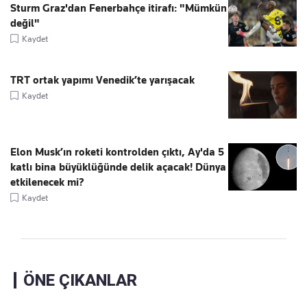
Sturm Graz'dan Fenerbahçe itirafı: "Mümkün
değil"
Kaydet
TRT ortak yapımı Venedik’te yarışacak
Kaydet
Elon Musk’ın roketi kontrolden çıktı, Ay'da 5
katlı bina büyüklüğünde delik açacak! Dünya
etkilenecek mi?
Kaydet
ÖNE ÇIKANLAR