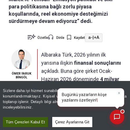
para politikasına bağlı zorlu piyasa
koşullarında, reel ekonomiye desteğimizi
sürdürmeye devam ediyoruz” dedi.
a-
|
+A
Özetle
Dinle
Kaydet
Albaraka Türk, 2026 yılının ilk
yarısına ilişkin
finansal sonuçlarını
açıkladı. Buna göre şirket Ocak-
ÖMER FARUK
BİNGÖL
Haziran 2026 döneminde
4 milyar
TL kâr
elde etti. Toplam aktifler 540 Milyar TL
Sizlere daha iyi hizmet sunabilmek adına sitemizde
çerez
×
sınırını aşarken, bu dönemde piyasaya nakdi ve
Bugünkü yazarların köşe
konumlandırmaktayız. Kişisel verileriniz, KVKK ve GDPR kapsamında
yazılarını
toplanıp işlenir. Detaylı bilgi almak için
Aydınlatma Metnimizi
gayrinakdi yollarla sağlanan finansman desteği
📰
Son 30 güne ait haberleri, spor gelişmelerini veya yazar yazılarını sorgulayabilirsiniz.
inceleyebilirsiniz.
363 milyar TL seviyesine ulaştı.
Tüm Çerezleri Kabul Et
Çerez Ayarlarına Git
Bankanın Haziran 2026 dönemindeki takipteki