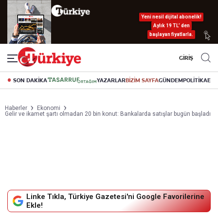
Yeni nesil dijital abonelik!
Aylık 19 TL’ den
başlayan fiyatlarla.
GİRİŞ
SON DAKİKA
YAZARLAR
BİZİM SAYFA
GÜNDEM
POLİTİKA
EK
Haberler
Ekonomi
Gelir ve ikamet şartı olmadan 20 bin konut: Bankalarda satışlar bugün başladı
Linke Tıkla, Türkiye Gazetesi'ni Google Favorilerine
Ekle!