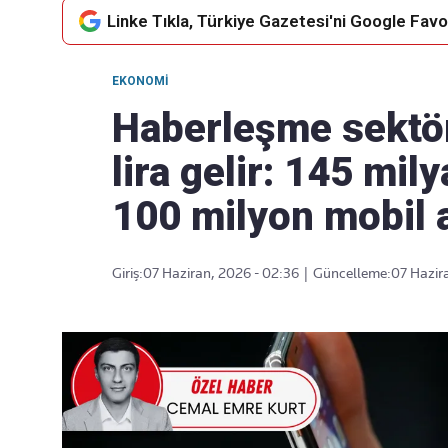
Linke Tıkla, Türkiye Gazetesi'ni Google Favor
EKONOMI
Takip Edin
Favori mecralarınızda haber
Haberleşme sektö
akışımıza ulaşın
lira gelir: 145 mily
100 milyon mobil
Giriş:
07 Haziran, 2026 - 02:36
|
Güncelleme:
07 Hazir