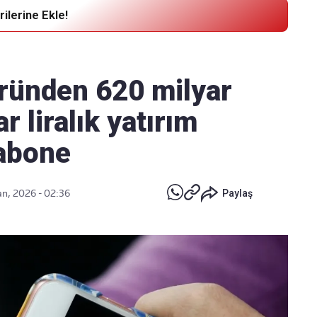
ilerine Ekle!
Haber Verin
Editör masamıza bilgi ve materyal
ründen 620 milyar
göndermek için
tıklayın
ar liralık yatırım
 abone
an, 2026 - 02:36
Paylaş