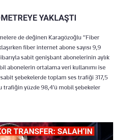
LOMETREYE YAKLAŞTI
işmelere de değinen Karagözoğlu “Fiber
aşırken fiber internet abone sayısı 9,9
tibarıyla sabit genişbant abonelerinin aylık
il abonelerin ortalama veri kullanımı ise
 sabit şebekelerde toplam ses trafiği 317,5
u trafiğin yüzde 98,4’ü mobil şebekeler