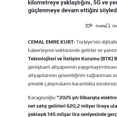
kilometreye yaklaştığını, 5G ve yen
güçlenmeye devam ettiğini söyledi
Özetle
Din
CEMAL EMRE KURT-
Türkiye’nin dijital
haberleşme sektöründe gelirler ve yatırım
Teknolojileri ve İletişim Kurumu (BTK
genişbant altyapısının yaygınlaştırılması,
altyapılarının güvenliğinin sağlanması ve
yönelik çalışmaların kararlılıkla sürdürü
Karagözoğlu
“2025 yılı itibarıyla elekt
net satış gelirleri 620,2 milyar liraya u
yaklaşık 145 milyar lira seviyesinde ger