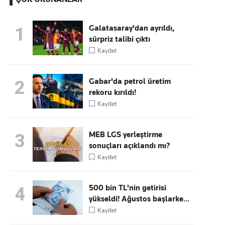
Galatasaray'dan ayrıldı,
1
sürpriz talibi çıktı
Kaçırmayın
Kaydet
Ücretsiz üye olun, gündemi
şekillendiren gelişmeleri önce siz duyun
Gabar'da petrol üretim
2
rekoru kırıldı!
Kaydet
MEB LGS yerleştirme
3
sonuçları açıklandı mı?
Kaydet
500 bin TL'nin getirisi
4
yükseldi! Ağustos başlarke...
Kaydet