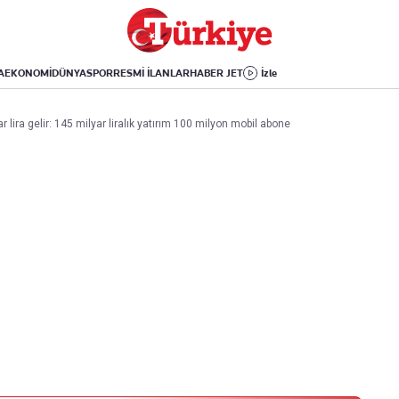
Dünya
Yaşam
Kültür-Sanat
Orta Doğu
Sağlık
Sinema
Avrupa
Hava Durumu
Arkeoloji
A
EKONOMİ
DÜNYA
SPOR
RESMİ İLANLAR
HABER JET
İzle
Amerika
Yemek
Kitap
Afrika
Seyahat
Tarih
ira gelir: 145 milyar liralık yatırım 100 milyon mobil abone
İsrail-Gazze
Aktüel
Uygulamalar