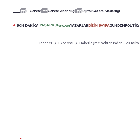
Gündem
Ekonomi
Spor
E-Gazete
Gazete Aboneliği
Dijital Gazete Aboneliği
Politika
Borsa
Futbol
Eğitim
Altın
Puan Durumu
SON DAKİKA
YAZARLAR
BİZİM SAYFA
GÜNDEM
POLİTİK
Döviz
Fikstür
Hisse Senedi
Şampiyonlar Ligi
Haberler
Ekonomi
Haberleşme sektöründen 620 milyar l
Kripto Para
Avrupa Ligi
Emlak
Basketbol
T-Otomobil
Turizm
Yazarlar
Diğer Kategoriler
Kurumsal
Bugünün Yazarları
Magazin
Hakkımızda
Tüm Yazarlar
Teknoloji
İletişim
Resmî Ilanlar
Künye
Haberler
Gazete Aboneliği
Foto Haber
Danışma Telefonları
Video Galeri
Yasal
Reklam Ver