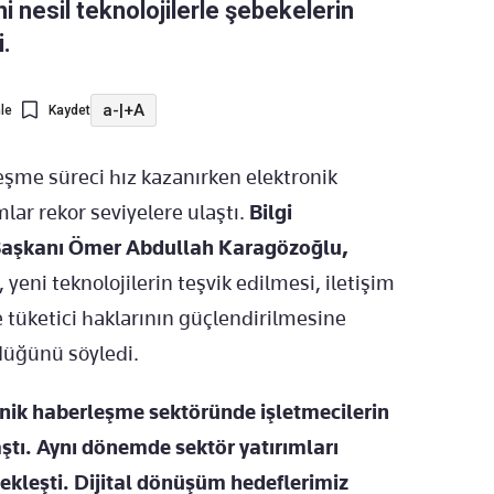
i nesil teknolojilerle şebekelerin
.
a-
|
+A
le
Kaydet
leşme süreci hız kazanırken elektronik
lar rekor seviyelere ulaştı.
Bilgi
) Başkanı Ömer Abdullah Karagözoğlu,
 yeni teknolojilerin teşvik edilmesi, iletişim
 tüketici haklarının güçlendirilmesine
ldüğünü söyledi.
ronik haberleşme sektöründe işletmecilerin
laştı. Aynı dönemde sektör yatırımları
çekleşti. Dijital dönüşüm hedeflerimiz