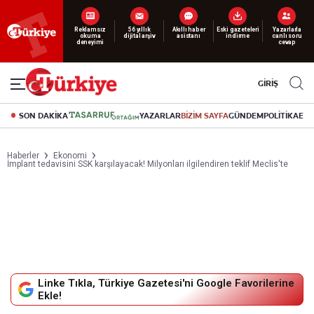
Yeni nesil dijital
abonelik 19 TL’den başlayan fiyatlarla.
GİRİŞ
SON DAKİKA
YAZARLAR
BİZİM SAYFA
GÜNDEM
POLİTİKA
EK
Haberler
Ekonomi
İmplant tedavisini SSK karşılayacak! Milyonları ilgilendiren teklif Meclis'te
Linke Tıkla, Türkiye Gazetesi'ni Google Favorilerine
Ekle!