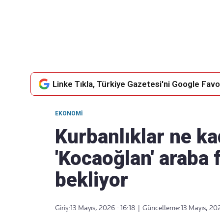
Takip Edin
Favori mecralarınızda haber akışımıza ulaşın
Linke Tıkla, Türkiye Gazetesi'ni Google Favor
EKONOMI
Kurbanlıklar ne ka
'Kocaoğlan' araba f
bekliyor
Giriş:
13 Mayıs, 2026 - 16:18
|
Güncelleme:
13 Mayıs, 202