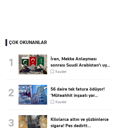
Kaçırmayın
Ücretsiz üye olun, gündemi şekillendiren gelişmeleri önce siz duyun
ÇOK OKUNANLAR
İran, Mekke Anlaşması
1
sonrası Suudi Arabistan'ı uy...
Kaydet
56 daire tek fatura ödüyor!
2
‘Müteahhit inşaatı yar...
Kaydet
Kilolarca altın ve yüzbinlerce
3
sigara! Pes dedirtt...