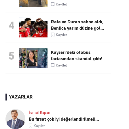
Kaydet
Rafa ve Duran sahne aldı,
4
Benfica yarım düzine gol...
Kaydet
Kayseri’deki otobüs
5
faciasından skandal çıktı!
Kaydet
YAZARLAR
İsmail Kapan
Bu fırsat çok iyi değerlendirilmeli…
Kaydet