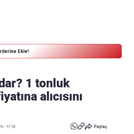
Haber Verin
Editör masamıza bilgi ve materyal göndermek için
tıklayın
ilerine Ekle!
dar? 1 tonluk
iyatına alıcısını
6 - 17:18
Paylaş