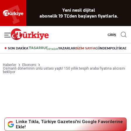
Yeni nesil dijital
abonelik 19 TL’den başlayan fiyatlarla.
GİRİŞ
SON DAKİKA
YAZARLAR
BİZİM SAYFA
GÜNDEM
POLİTİKA
EK
Haberler
Ekonomi
Osmanlı döneminin ünlü ustası yaptı! 150 yıllık tespih araba fiyatına alıcısını
bekliyor
Linke Tıkla, Türkiye Gazetesi'ni Google Favorilerine
Ekle!