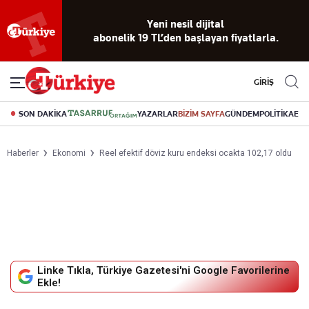
Yeni nesil dijital
abonelik 19 TL’den başlayan fiyatlarla.
GİRİŞ
SON DAKİKA
YAZARLAR
BİZİM SAYFA
GÜNDEM
POLİTİKA
EK
Haberler
Ekonomi
Reel efektif döviz kuru endeksi ocakta 102,17 oldu
Linke Tıkla, Türkiye Gazetesi'ni Google Favorilerine
Ekle!