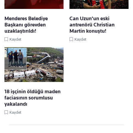
Menderes Belediye
Can Uzun'un eski
Başkanı görevden
antrenörü Christian
uzaklaştırıldı!
Martin konuştu!
Kaydet
Kaydet
18 işçinin öldüğü maden
faciasının sorumlusu
yakalandı
Kaydet