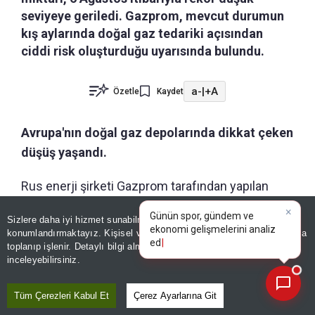
seviyeye geriledi. Gazprom, mevcut durumun
kış aylarında doğal gaz tedariki açısından
ciddi risk oluşturduğu uyarısında bulundu.
a-
|
+A
Özetle
Kaydet
Avrupa'nın doğal gaz depolarında dikkat çeken
düşüş yaşandı.
Rus enerji şirketi Gazprom tarafından yapılan
yazılı açıklamada, Avrupa'daki doğal gaz
×
Günün spor, gündem ve
Sizlere daha iyi hizmet sunabilmek adına sitemizde
çerez
depolarının doluluk oranlarına ilişkin veriler
ekonomi gelişmelerini analiz
konumlandırmaktayız. Kişisel verileriniz, KVKK ve GDPR kapsamında
edin!
|
değerlendirildi. Açıklamada, Gas Infrastructure
toplanıp işlenir. Detaylı bilgi almak için
Aydınlatma Metnimizi
📰
Son 30 güne ait haberleri, spor gelişmelerini veya yazar yazılarını sorgulayabilirsiniz.
inceleyebilirsiniz.
Europe verilerine göre depolara gaz
enjeksiyonunun giderek daha zor hale geldiği
Tüm Çerezleri Kabul Et
Çerez Ayarlarına Git
belirtildi.